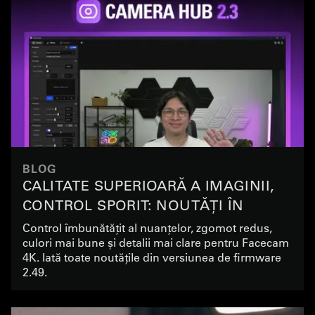
BLOG
CALITATE SUPERIOARĂ A IMAGINII,
CONTROL SPORIT: NOUTĂȚI ÎN
VERSIUNEA 2.49 A FIRMWARE-ULUI
Control îmbunătățit al nuanțelor, zgomot redus,
culori mai bune și detalii mai clare pentru Facecam
FACECAM 4K
4K. Iată toate noutățile din versiunea de firmware
2.49.