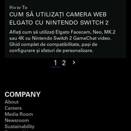
How To
CUM SĂ UTILIZAȚI CAMERA WEB
ELGATO CU NINTENDO SWITCH 2
VIDEO CHAT
Aflați cum să utilizați Elgato Facecam, Neo, MK.2
sau 4K cu Nintendo Switch 2 GameChat video.
Ghid complet de compatibilitate, pași de
configurare și sfaturi de personalizare.
1
2
COMPANY
About
Careers
Media Room
Newsroom
Sustainability