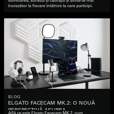
iluminarea, sunetul și cadrajul și simte-te mai
încrezător la fiecare întâlnire la care participi.
BLOG
ELGATO FACECAM MK.2: O NOUĂ
PERSPECTIVĂ ASUPRA
Află ce este Elgato Facecam MK.2, cum