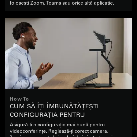
folosești Zoom, Teams sau orice altă aplicație.
How To
CUM SĂ ÎȚI ÎMBUNĂTĂȚEȘTI
CONFIGURAȚIA PENTRU
VIDEOCONFERINȚE
Asigură-ți o configurație mai bună pentru
videoconferințe. Reglează-ți corect camera,