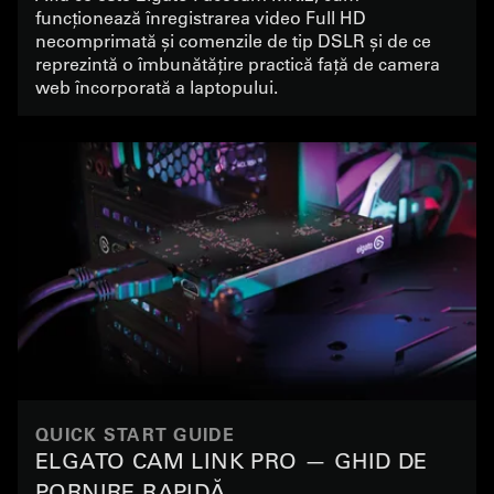
POSIBILITĂȚILOR UNEI CAMERE WEB
funcționează înregistrarea video Full HD
necomprimată și comenzile de tip DSLR și de ce
reprezintă o îmbunătățire practică față de camera
web încorporată a laptopului.
QUICK START GUIDE
ELGATO CAM LINK PRO — GHID DE
PORNIRE RAPIDĂ