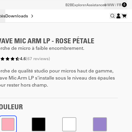
B2B
Explorer
Assistance
🌐 WW / FR
tés
Downloads
AVE MIC ARM LP - ROSE PÉTALE
rche de micro à faible encombrement.
4.6
(
67
reviews
)
rche de qualité studio pour micros haut de gamme,
ve Mic Arm LP s’installe sous le niveau des épaules
ur rester hors champ.
OULEUR