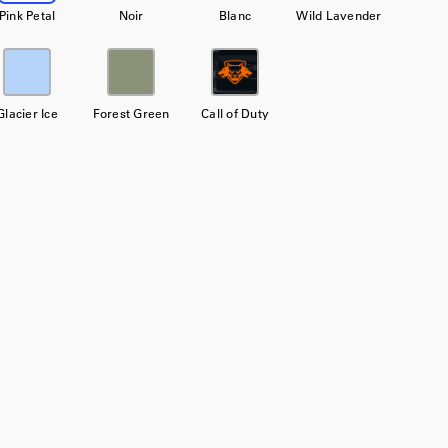
Pink Petal
Noir
Blanc
Wild Lavender
Glacier Ice
Forest Green
Call of Duty