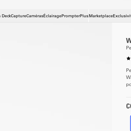
 Deck
Capture
Caméras
Éclairage
Prompter
Plus
Marketplace
Exclusivi
W
Pe
Pe
Wa
po
C