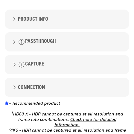
PRODUCT INFO
PASSTHROUGH
Rating
CAPTURE
1080p
60, 120, 144, 240
1080p
CONNECTION
60, 120, 144, 240
Recommended for
30
60
120
Switch, PlayStation 4, Xbox One X
= Recommended product
WHAT’S NEXT
HDR
HDR
Analog Line-in
1440p
Switch 2, PlayStation 5, Xbox Series S, Mobile
1
HD60 X - HDR cannot be captured at all resolution and
30
60
120
240
IL Y A PLUS À
3.5mm stereo input
frame rate combinations.
devices
Check here for detailed
60, 120
HDR
HDR
information.
DÉCOUVRIR
2
4KS - HDR cannot be captured at all resolution and frame