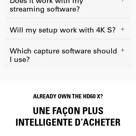
Does it work with my
streaming software?
Elgato Studio, OBS, Meld, Discord, etc
On-device tonemapping
Will my setup work with 4K S?
HDR-to-SDR conversion
VRR
Operating System
Variable Refresh Rate
Which capture software should
I use?
Windows, Mac, iPad
Windows, Mac, iPad
ALLM
ALREADY OWN THE HD60 X?
Auto Low Latency Mode
UNE FAÇON PLUS
INTELLIGENTE D’ACHETER