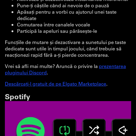
Pune-ți căștile când ai nevoie de o pauză
Apăsați pentru a vorbi cu ajutorul unei taste
dedicate
Comutarea între canalele vocale
Participă la apeluri sau părăsește-le
Funcțiile de mutare și dezactivare a sunetului pe taste
dedicate sunt utile în timpul jocului, când trebuie să
reacționezi rapid fără a-ți pierde concentrarea.
Vrei să afli mai multe? Aruncă o privire la
prezentarea
pluginului Discord
.
Descărcați-l gratuit de pe Elgato Marketplace
.
Spotify