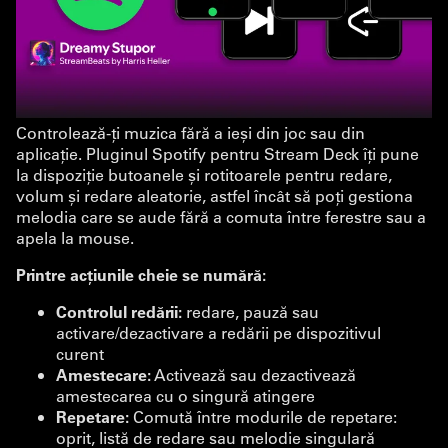
Controlează-ți muzica fără a ieși din joc sau din
aplicație. Pluginul Spotify pentru Stream Deck îți pune
la dispoziție butoanele și rotitoarele pentru redare,
volum și redare aleatorie, astfel încât să poți gestiona
melodia care se aude fără a comuta între ferestre sau a
apela la mouse.
Printre acțiunile cheie se numără:
Controlul redării:
redare, pauză sau
activare/dezactivare a redării pe dispozitivul
curent
Amestecare:
Activează sau dezactivează
amestecarea cu o singură atingere
Repetare:
Comută între modurile de repetare:
oprit, listă de redare sau melodie singulară