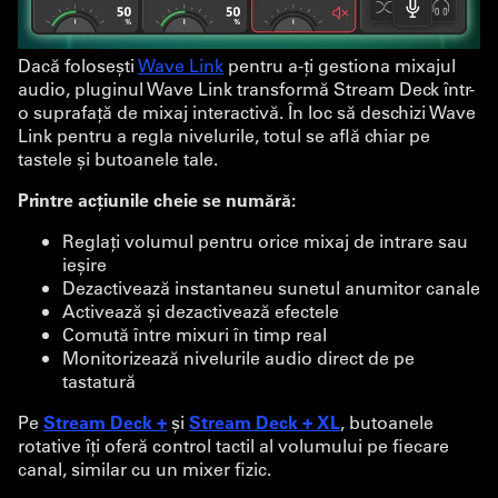
Dacă folosești
Wave Link
pentru a-ți gestiona mixajul
audio, pluginul Wave Link transformă Stream Deck într-
o suprafață de mixaj interactivă. În loc să deschizi Wave
Link pentru a regla nivelurile, totul se află chiar pe
tastele și butoanele tale.
Printre acțiunile cheie se numără:
Reglați volumul pentru orice mixaj de intrare sau
ieșire
Dezactivează instantaneu sunetul anumitor canale
Activează și dezactivează efectele
Comută între mixuri în timp real
Monitorizează nivelurile audio direct de pe
tastatură
Pe
Stream Deck +
și
Stream Deck + XL
, butoanele
rotative îți oferă control tactil al volumului pe fiecare
canal, similar cu un mixer fizic.