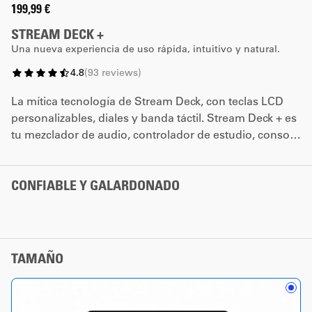
199,99 €
STREAM DECK +
Una nueva experiencia de uso rápida, intuitivo y natural.
4.8
(
93
reviews
)
La mítica tecnología de Stream Deck, con teclas LCD
personalizables, diales y banda táctil. Stream Deck + es
tu mezclador de audio, controlador de estudio, consola
de producción... Lo que tú quieras que sea.
*La promoción de los diales no se puede combinar con
CONFIABLE Y GALARDONADO
ningún otro código de cupón.
TAMAÑO