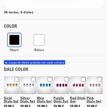
36 teclas, 6 diales
COLOR
Negro
Blanco
🔥 Juego de diales gratuita con cada compra
DALE COLOR
Gold
Silver
Blue
Purple
Red Dials
Pink
Dials Set
Dials Set
Dials Set
Dials Set
Set
Dials Set
19,99 €
19,99 €
19,99 €
19,99 €
19,99 €
19,99 €