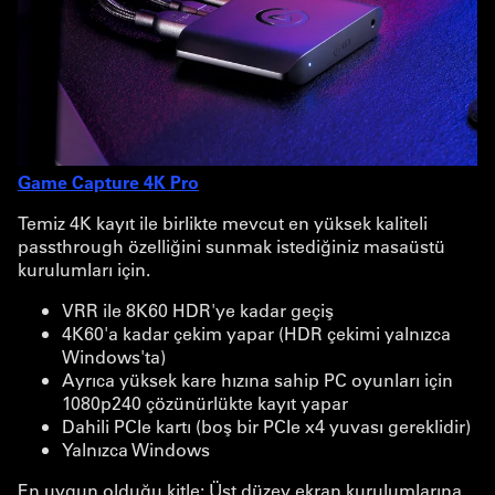
Game Capture 4K Pro
Temiz 4K kayıt ile birlikte mevcut en yüksek kaliteli
passthrough özelliğini sunmak istediğiniz masaüstü
kurulumları için.
VRR ile 8K60 HDR'ye kadar geçiş
4K60'a kadar çekim yapar (HDR çekimi yalnızca
Windows'ta)
Ayrıca yüksek kare hızına sahip PC oyunları için
1080p240 çözünürlükte kayıt yapar
Dahili PCIe kartı (boş bir PCIe x4 yuvası gereklidir)
Yalnızca Windows
En uygun olduğu kitle: Üst düzey ekran kurulumlarına