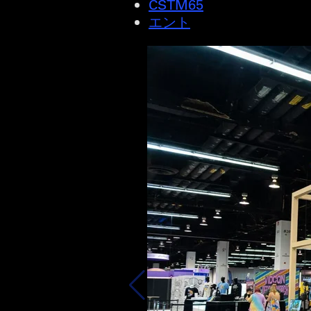
CSTM65
エント