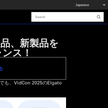
オ製品、新製品を
ャンス！
sh
Con 2025のElgato