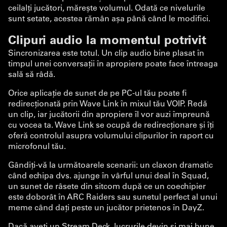
ceilalți jucători, mărește volumul. Odată ce nivelurile
sunt setate, acestea rămân așa până când le modifici.
Clipuri audio la momentul potrivit
Sincronizarea este totul. Un clip audio bine plasat în
timpul unei conversații în apropiere poate face întreaga
sală să râdă.
Orice aplicație de sunet de pe PC-ul tău poate fi
redirecționată prin Wave Link în mixul tău VOIP. Redă
un clip, iar jucătorii din apropiere îl vor auzi împreună
cu vocea ta. Wave Link se ocupă de redirecționare și îți
oferă controlul asupra volumului clipurilor în raport cu
microfonul tău.
Gândiți-vă la următoarele scenarii: un claxon dramatic
când echipa dvs. ajunge în vârful unui deal în Squad,
un sunet de râsete din sitcom după ce un coechipier
este doborât în ARC Raiders sau sunetul perfect al unui
meme când dați peste un jucător prietenos în DayZ.
Dacă aveți un Stream Deck, lucrurile devin și mai bune.