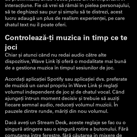
interacțiune. Fie că vrei să rămâi în pielea personajului,
să te deghizezi sau pur și simplu să te distrezi, acest
lucru adaugă un plus de realism experienței, pe care
chatul text nu îl poate oferi.
Controlează-ți muzica în timp ce te
joci
Chiar și atunci când nu redai audio către alte
dispozitive, Wave Link îți oferă o modalitate mai bună
de a gestiona muzica în timpul sesiunilor de joc.
Acordați aplicației Spotify sau aplicației dvs. preferate
de muzică un canal propriu în Wave Link și reglați
volumul independent de joc și de chatul vocal. Când
ajungeți într-un moment decisiv și trebuie să auziți
fiecare semnal audio, reduceți volumul muzicii. În
pauzele dintre runde, măriți din nou volumul.
Dacă aveți un Stream Deck, aceste reglaje se fac cu o
singură atingere sau o singură rotire a butonului. Fără
comutarea între ferestre, fără căutarea în mixere de