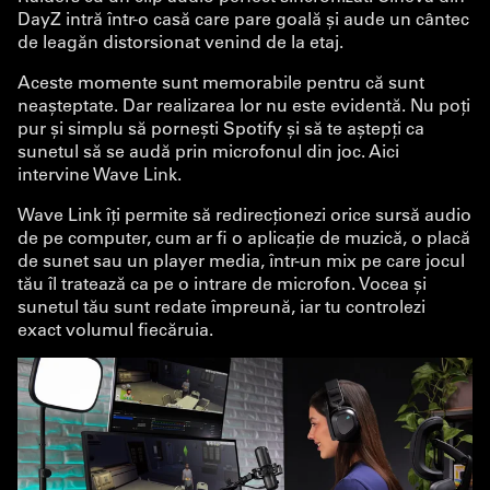
DayZ intră într-o casă care pare goală și aude un cântec
de leagăn distorsionat venind de la etaj.
Aceste momente sunt memorabile pentru că sunt
neașteptate. Dar realizarea lor nu este evidentă. Nu poți
pur și simplu să pornești Spotify și să te aștepți ca
sunetul să se audă prin microfonul din joc. Aici
intervine Wave Link.
Wave Link îți permite să redirecționezi orice sursă audio
de pe computer, cum ar fi o aplicație de muzică, o placă
de sunet sau un player media, într-un mix pe care jocul
tău îl tratează ca pe o intrare de microfon. Vocea și
sunetul tău sunt redate împreună, iar tu controlezi
exact volumul fiecăruia.