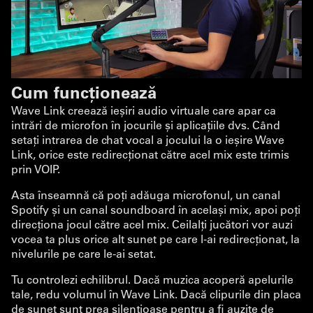
Cum funcționează
Wave Link creează ieșiri audio virtuale care apar ca
intrări de microfon în jocurile și aplicațiile dvs. Când
setați intrarea de chat vocal a jocului la o ieșire Wave
Link, orice este redirecționat către acel mix este trimis
prin VOIP.
Asta înseamnă că poți adăuga microfonul, un canal
Spotify și un canal soundboard în același mix, apoi poți
direcționa jocul către acel mix. Ceilalți jucători vor auzi
vocea ta plus orice alt sunet pe care l-ai redirecționat, la
nivelurile pe care le-ai setat.
Tu controlezi echilibrul. Dacă muzica acoperă apelurile
tale, redu volumul în Wave Link. Dacă clipurile din placa
de sunet sunt prea silențioase pentru a fi auzite de