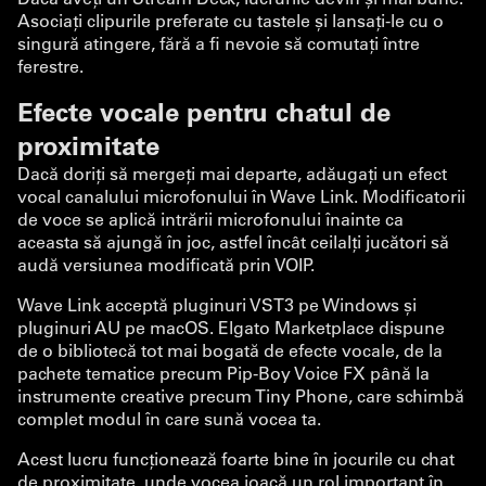
Asociați clipurile preferate cu tastele și lansați-le cu o
singură atingere, fără a fi nevoie să comutați între
ferestre.
Efecte vocale pentru chatul de
proximitate
Dacă doriți să mergeți mai departe, adăugați un efect
vocal canalului microfonului în Wave Link. Modificatorii
de voce se aplică intrării microfonului înainte ca
aceasta să ajungă în joc, astfel încât ceilalți jucători să
audă versiunea modificată prin VOIP.
Wave Link acceptă pluginuri VST3 pe Windows și
pluginuri AU pe macOS. Elgato Marketplace dispune
de o bibliotecă tot mai bogată de efecte vocale, de la
pachete tematice precum Pip-Boy Voice FX până la
instrumente creative precum Tiny Phone, care schimbă
complet modul în care sună vocea ta.
Acest lucru funcționează foarte bine în jocurile cu chat
de proximitate, unde vocea joacă un rol important în