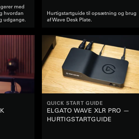
ngerer med
g hvordan
Hurtigstartguide til opsætning og brug
og udgange.
af Wave Desk Plate.
QUICK START GUIDE
CK
ELGATO WAVE XLR PRO —
HURTIGSTARTGUIDE