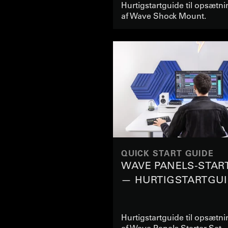
Hurtigstartguide til opsætn
af Wave Shock Mount.
QUICK START GUIDE
WAVE PANELS-STAR
— HURTIGSTARTGUI
Hurtigstartguide til opsætn
af Wave Panels Starter Set