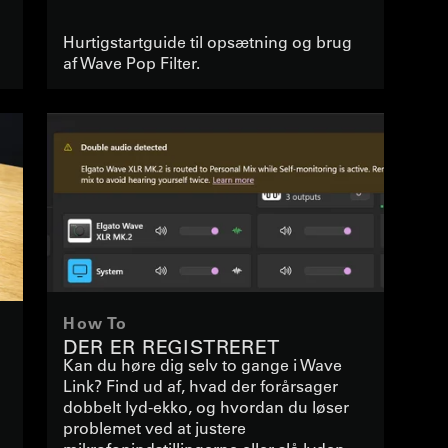
Hurtigstartguide til opsætning og brug
af Wave Pop Filter.
How To
DER ER REGISTRERET
Kan du høre dig selv to gange i Wave
DOBBELT LYD I WAVE LINK
Link? Find ud af, hvad der forårsager
dobbelt lyd-ekko, og hvordan du løser
problemet ved at justere