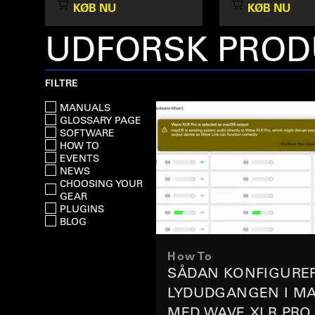
KØB NU
KØB NU
UDFORSK PROD
FILTRE
MANUALS
GLOSSARY PAGE
SOFTWARE
HOW TO
EVENTS
NEWS
CHOOSING YOUR
GEAR
PLUGINS
BLOG
How To
SÅDAN KONFIGURE
LYDUDGANGEN I M
MED WAVE XLR PRO