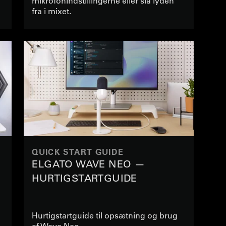
mikrofonindstillingerne eller slå lyden
fra i mixet.
QUICK START GUIDE
ELGATO WAVE NEO —
HURTIGSTARTGUIDE
Hurtigstartguide til opsætning og brug
af Wave Neo.