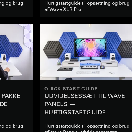
ing og brug
Hurtigstartguide til opsætning og brug
af Wave XLR Pro.
QUICK START GUIDE
TPAKKE
UDVIDELSESSÆT TIL WAVE
DE
PANELS —
HURTIGSTARTGUIDE
ing og brug
Hurtigstartguide til opsætning og brug
af Wave Panels-udvidelsessættet