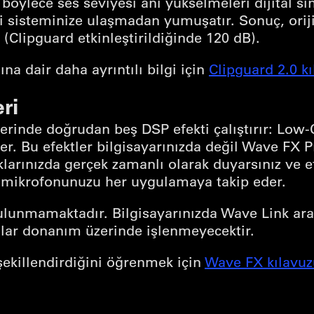
 böylece ses seviyesi ani yükselmeleri dijital sı
eri sisteminize ulaşmadan yumuşatır. Sonuç, ori
 (Clipguard etkinleştirildiğinde 120 dB).
ına dair daha ayrıntılı bilgi için
Clipguard 2.0 
ri
nde doğrudan beş DSP efekti çalıştırır: Low-Cu
r. Bu efektler bilgisayarınızda değil Wave FX P
ıklarınızda gerçek zamanlı olarak duyarsınız ve ef
 mikrofonunuzu her uygulamaya takip eder.
unmamaktadır. Bilgisayarınızda Wave Link aracı
nlar donanım üzerinde işlenmeyecektir.
 şekillendirdiğini öğrenmek için
Wave FX kılavu