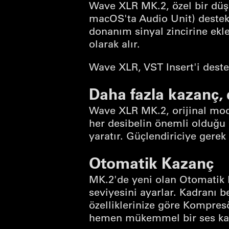
Wave XLR MK.2, özel bir düşü
macOS'ta Audio Unit) destekle
donanım sinyal zincirine ekl
olarak alır.
Wave XLR, VST Insert'i deste
Daha fazla kazanç, 
Wave XLR MK.2, orijinal mode
her desibelin önemli olduğu 
yaratır. Güçlendiriciye gerek
Otomatik Kazanç
MK.2'de yeni olan Otomatik K
seviyesini ayarlar. Kadranı be
özelliklerinize göre Kompresö
hemen mükemmel bir ses kal