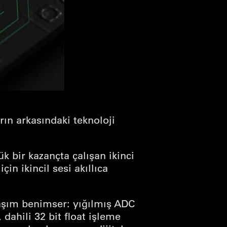
rın arkasındaki teknoloji
k bir kazançta çalışan ikinci
in ikincil sesi akıllıca
aşım benimser: yığılmış ADC
dahili 32 bit float işleme