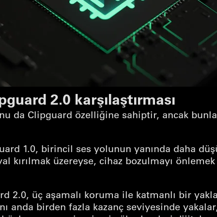
ipguard 2.0 karşılaştırması
u da Clipguard özelliğine sahiptir, ancak bunla
ard 1.0, birincil ses yolunun yanında daha düşü
yal kırılmak üzereyse, cihaz bozulmayı önlemek iç
d 2.0, üç aşamalı koruma ile katmanlı bir yakl
nı anda birden fazla kazanç seviyesinde yakalar, 