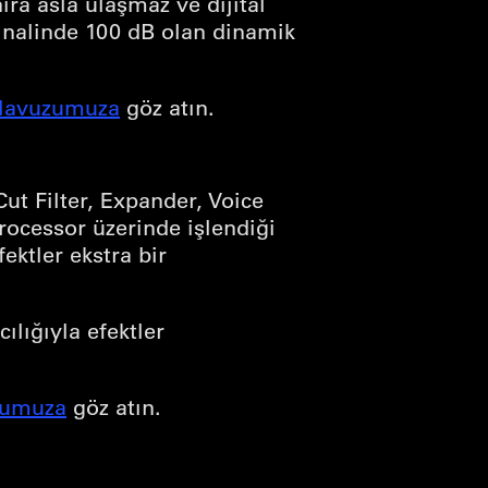
nıra asla ulaşmaz ve dijital
jinalinde 100 dB olan dinamik
kılavuzumuza
göz atın.
t Filter, Expander, Voice
rocessor üzerinde işlendiği
ektler ekstra bir
lığıyla efektler
zumuza
göz atın.