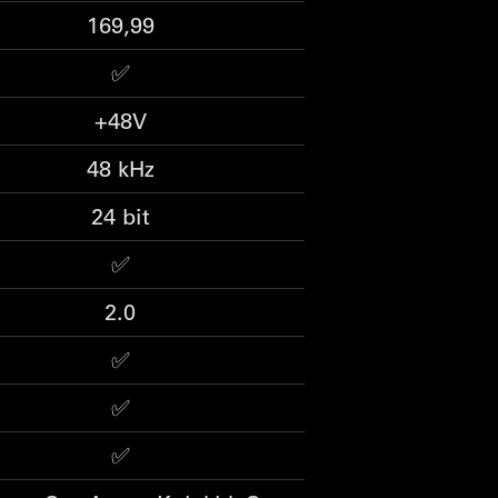
169,99
✅
+48V
48 kHz
24 bit
✅
2.0
✅
✅
✅