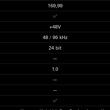
169,99
✅
+48V
48 / 96 kHz
24 bit
—
1.0
—
—
✅