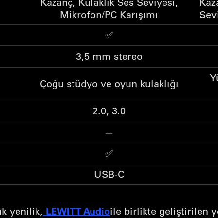
Kazanç, Kulaklık Ses Seviyesi,
Kaza
Mikrofon/PC Karışımı
Sev
✅
3,5 mm stereo
Y
Çoğu stüdyo ve oyun kulaklığı
2.0, 3.0
—
✅
USB-C
LEWITT Audio
 yenilik,
ile birlikte geliştirilen