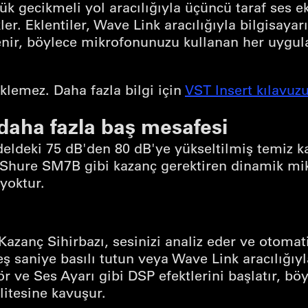
k gecikmeli yol aracılığıyla üçüncü taraf ses ek
r. Eklentiler, Wave Link aracılığıyla bilgisayar
enir, böylece mikrofonunuzu kullanan her uygu
klemez. Daha fazla bilgi için
VST Insert kılavu
daha fazla baş mesafesi
ldeki 75 dB'den 80 dB'ye yükseltilmiş temiz ka
Shure SM7B gibi kazanç gerektiren dinamik mik
 yoktur.
azanç Sihirbazı, sesinizi analiz eder ve otomat
ş saniye basılı tutun veya Wave Link aracılığıyla
r ve Ses Ayarı gibi DSP efektlerini başlatır, bö
itesine kavuşur.