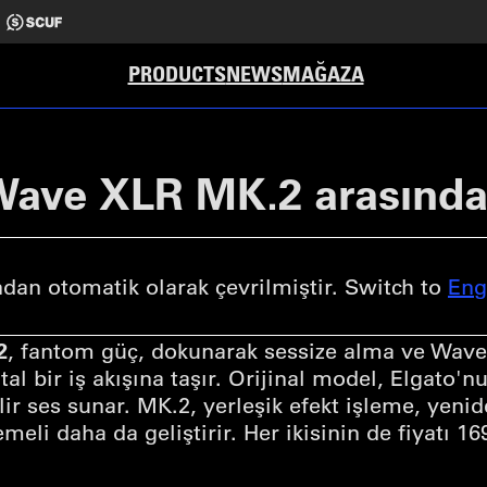
PRODUCTS
NEWS
MAĞAZA
Wave XLR MK.2 arasındak
an otomatik olarak çevrilmiştir. Switch to
Eng
2
, fantom güç, dokunarak sessize alma ve Wave
l bir iş akışına taşır. Orijinal model, Elgato'n
ir ses sunar. MK.2, yerleşik efekt işleme, yeni
emeli daha da geliştirir. Her ikisinin de fiyatı 169