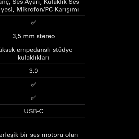
nç, Ses Ayarı, Kulaklık Ses
iyesi, Mikrofon/PC Karışımı
✅
3,5 mm stereo
üksek empedanslı stüdyo
kulaklıkları
3.0
✅
✅
USB-C
 yerleşik bir ses motoru olan