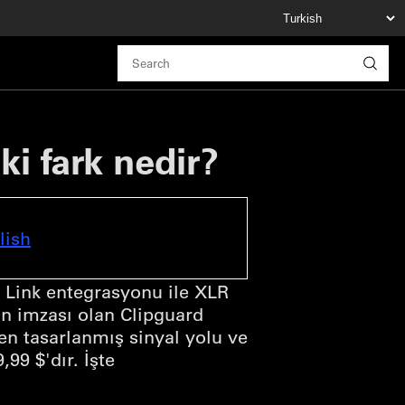
i fark nedir?
lish
 Link entegrasyonu ile XLR
un imzası olan Clipguard
den tasarlanmış sinyal yolu ve
,99 $'dır. İşte