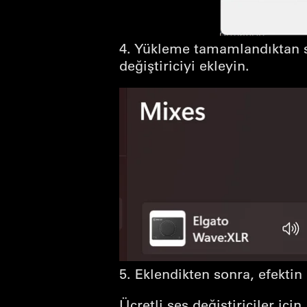
4. Yükleme tamamlandıktan s
değiştiriciyi ekleyin.
5. Eklendikten sonra, efektin
Ücretli ses değiştiriciler için