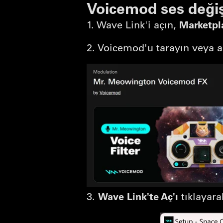
Voicemod ses değişt
Marketpl
1. Wave Link'i açın,
2. Voicemod'u tarayın veya ar
Wave Link'te Aç'ı
3.
tıklayara