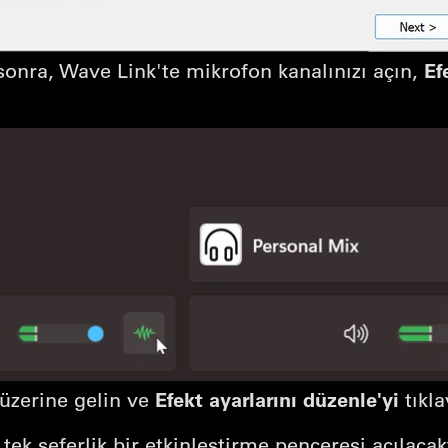
Ef
onra, Wave Link'te mikrofon kanalınızı açın,
Efekt ayarlarını düzenle'yi
 üzerine gelin ve
tıkla
, tek seferlik bir etkinleştirme penceresi açılacak