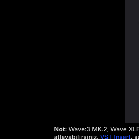
Not:
Wave:3 MK.2, Wave XLR 
atlayabilirsiniz.
VST Insert
, s