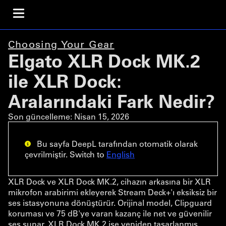
Choosing Your Gear
Elgato XLR Dock MK.2
ile XLR Dock:
Aralarındaki Fark Nedir?
Son güncelleme:
Nisan 15, 2026
Bu sayfa DeepL tarafından otomatik olarak
çevrilmiştir. Switch to
English
XLR Dock ve XLR Dock MK.2, cihazın arkasına bir XLR
mikrofon arabirimi ekleyerek Stream Deck+'ı eksiksiz bir
ses istasyonuna dönüştürür. Orijinal model, Clipguard
koruması ve 75 dB'ye varan kazanç ile net ve güvenilir
ses sunar. XLR Dock MK.2 ise yeniden tasarlanmış