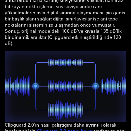
anda birden fazla kazanç seviyesinde yakalar; dahili 32
bit kayan nokta işleme, ses seviyesindeki ani
yükselmelerin asla dijital sınırına ulaşmaması için geniş
bir başlık alanı sağlar; dijital sınırlayıcılar ise ani tepe
noktalarını sisteminize ulaşmadan önce yumuşatır.
Sonuç, orijinal modeldeki 100 dB'ye kıyasla 135 dB'lik
bir dinamik aralıktır (Clipguard etkinleştirildiğinde 120
dB).
Clipguard 2.0'ın nasıl çalıştığını daha ayrıntılı olarak
incelemek için
Clipguard 2.0 genel bakış
sayfamıza göz