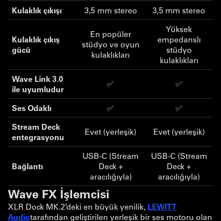
Kulaklık çıkışı
3,5 mm stereo
3,5 mm stereo
Yüksek
En popüler
Kulaklık çıkış
empedanslı
stüdyo ve oyun
gücü
stüdyo
kulaklıkları
kulaklıkları
Wave Link 3.0
✅
✅
ile uyumludur
Ses Odaklı
✅
✅
Stream Deck
Evet (yerleşik)
Evet (yerleşik)
entegrasyonu
USB-C (Stream
USB-C (Stream
Bağlantı
Deck +
Deck +
aracılığıyla)
aracılığıyla)
Wave FX İşlemcisi
XLR Dock MK.2’deki en büyük yenilik,
LEWITT
Audio
tarafından geliştirilen yerleşik bir ses motoru olan