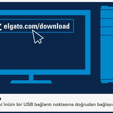
n
'inizin bir USB bağlantı noktasına doğrudan bağlay