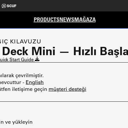
PRODUCTS
NEWS
MAĞAZA
GIÇ KILAVUZU
Deck Mini — Hızlı Başla
uick Start Guide
larak çevrilmiştir.
mevcuttur -
English
tfen iletişime geçin
müşteri desteği
in ve yükleyin