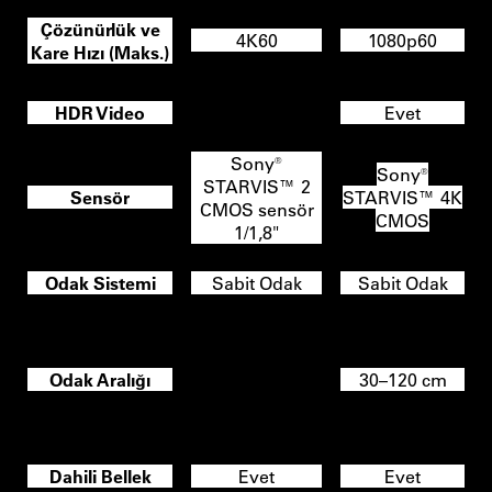
Çözünürlük ve
4K60
1080p60
Kare Hızı (Maks.)
HDR Video
Evet
Evet
Sony®
Sony®
STARVIS™
2
Sensör
STARVIS™ 4K
CMOS sensör
CMOS
1/1,8"
Odak Sistemi
Sabit Odak
Sabit Odak
30 cm - 120 cm,
4K
Odak Aralığı
çözünürlükte
30–120 cm
25 cm - ∞,
1080p'de
Dahili Bellek
Evet
Evet