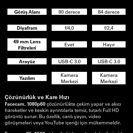
Görüş Alanı
90 derece
84 derece
Diyafram
f/4,0
f/2,4
49 mm Lens
Evet
Hayır
Filtreleri
Arayüz
USB-C 3.0
USB-C 3.0
Kamera
Kamera
Yazılım
Merkezi
Merkezi
Çözünürlük ve Kare Hızı
Facecam
,
1080p60
çözünürlükte çekim yapar ve akıcı
hareketler ve keskin ayrıntılarla temiz, tutarlı Full HD
görüntü sunar. Bu özellik, canlı yayın, video
görüşmeleri veya YouTube içeriği için mükemmeldir.