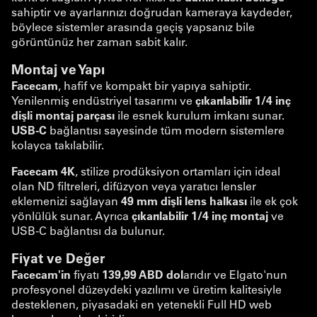
sahiptir ve ayarlarınızı doğrudan kameraya kaydeder,
böylece sistemler arasında geçiş yapsanız bile
görüntünüz her zaman sabit kalır.
Montaj ve Yapı
Facecam
, hafif ve kompakt bir yapıya sahiptir.
Yenilenmiş endüstriyel tasarımı ve
çıkarılabilir 1/4 inç
dişli montaj parçası
ile esnek kurulum imkanı sunar.
USB-C
bağlantısı sayesinde tüm modern sistemlere
kolayca takılabilir.
Facecam 4K
, stilize prodüksiyon ortamları için ideal
olan ND filtreleri, difüzyon veya yaratıcı lensler
eklemenizi sağlayan
49 mm dişli lens halkası
ile ek çok
yönlülük sunar. Ayrıca
çıkarılabilir 1/4 inç montaj
ve
USB-C bağlantısı da bulunur.
Fiyat ve Değer
Facecam'in
fiyatı
139,99 ABD dol
arıdır ve Elgato'nun
profesyonel düzeydeki yazılımı ve üretim kalitesiyle
desteklenen, piyasadaki en yetenekli Full HD web