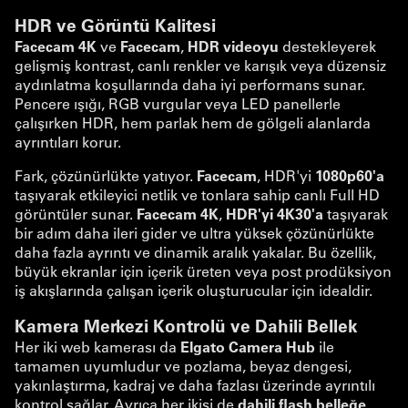
HDR ve Görüntü Kalitesi
Facecam 4K
ve
Facecam
,
HDR videoyu
destekleyerek
gelişmiş kontrast, canlı renkler ve karışık veya düzensiz
aydınlatma koşullarında daha iyi performans sunar.
Pencere ışığı, RGB vurgular veya LED panellerle
çalışırken HDR, hem parlak hem de gölgeli alanlarda
ayrıntıları korur.
Fark, çözünürlükte yatıyor.
Facecam
, HDR'yi
1080p60'a
taşıyarak etkileyici netlik ve tonlara sahip canlı Full HD
görüntüler sunar.
Facecam 4K
,
HDR'yi 4K30'a
taşıyarak
bir adım daha ileri gider ve ultra yüksek çözünürlükte
daha fazla ayrıntı ve dinamik aralık yakalar. Bu özellik,
büyük ekranlar için içerik üreten veya post prodüksiyon
iş akışlarında çalışan içerik oluşturucular için idealdir.
Kamera Merkezi Kontrolü ve Dahili Bellek
Her iki web kamerası da
Elgato Camera Hub
ile
tamamen uyumludur ve pozlama, beyaz dengesi,
yakınlaştırma, kadraj ve daha fazlası üzerinde ayrıntılı
kontrol sağlar. Ayrıca her ikisi de
dahili flash belleğe