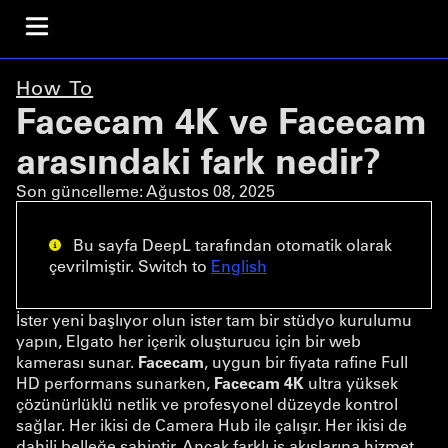
How To
Facecam 4K ve Facecam
arasındaki fark nedir?
Son güncelleme:
Ağustos 08, 2025
Bu sayfa DeepL tarafından otomatik olarak
çevrilmiştir. Switch to
English
İster yeni başlıyor olun ister tam bir stüdyo kurulumu
yapın, Elgato her içerik oluşturucu için bir web
kamerası sunar.
Facecam
, uygun bir fiyata rafine Full
HD performans sunarken,
Facecam 4K
ultra yüksek
çözünürlüklü netlik ve profesyonel düzeyde kontrol
sağlar. Her ikisi de Camera Hub ile çalışır. Her ikisi de
dahili belleğe sahiptir. Ancak farklı iş akışlarına hizmet