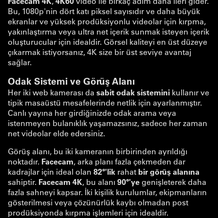
Facecam 4K
,
4K60
video ile birkaç adım daha ileri gider.
Bu, 1080p'nin dört katı piksel sayısıdır ve daha büyük
ekranlar ve yüksek prodüksiyonlu videolar için kırpma,
yakınlaştırma veya ultra net içerik sunmak isteyen içerik
oluşturucular için idealdir. Görsel kaliteyi en üst düzeye
çıkarmak istiyorsanız, 4K size bir üst seviye avantaj
sağlar.
Odak Sistemi ve Görüş Alanı
Her iki web kamerası da
sabit odak sistemini
kullanır ve
tipik masaüstü mesafelerinde netlik için ayarlanmıştır.
Canlı yayına her girdiğinizde odak arama veya
istenmeyen bulanıklık yaşamazsınız, sadece her zaman
net videolar elde edersiniz.
Görüş alanı, bu iki kameranın birbirinden ayrıldığı
noktadır.
Facecam
, arka planı fazla çekmeden dar
kadrajlar için ideal olan
82°'lik
rahat
bir görüş alanına
sahiptir.
Facecam 4K
, bu alanı
90°'ye
genişleterek daha
fazla sahneyi kapsar. İki kişilik kurulumlar, ekipmanların
gösterilmesi veya çözünürlük kaybı olmadan post
prodüksiyonda kırpma işlemleri için idealdir.