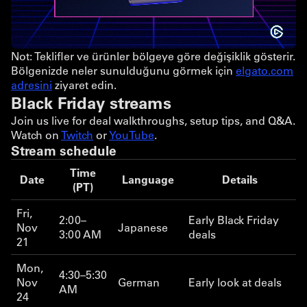
Not: Teklifler ve ürünler bölgeye göre değişiklik gösterir.
Bölgenizde neler sunulduğunu görmek için
elgato.com
adresini
ziyaret edin.
Black Friday streams
Join us live for deal walkthroughs, setup tips, and Q&A.
Watch on
Twitch
or
YouTube
.
Stream schedule
Time
Date
Language
Details
(PT)
Fri,
2:00–
Early Black Friday
Nov
Japanese
3:00 AM
deals
21
Mon,
4:30–5:30
Nov
German
Early look at deals
AM
24