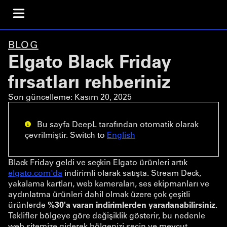
BLOG
Elgato Black Friday
fırsatları rehberiniz
Son güncelleme:
Kasım 20, 2025
Bu sayfa DeepL tarafından otomatik olarak
çevrilmiştir. Switch to
English
Black Friday geldi ve seçkin Elgato ürünleri artık
elgato.com'da
indirimli olarak satışta. Stream Deck,
yakalama kartları, web kameraları, ses ekipmanları ve
aydınlatma ürünleri dahil olmak üzere çok çeşitli
ürünlerde
%30'a varan indirimlerden yararlanabilirsiniz
.
Teklifler bölgeye göre değişiklik gösterir, bu nedenle
web sitemize giderek bölgenizi seçin ve mevcut