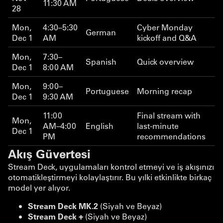
11:30 AM
28
Mon,
4:30–5:30
Cyber Monday
German
Dec 1
AM
kickoff and Q&A
Mon,
7:30–
Spanish
Quick overview
Dec 1
8:00 AM
Mon,
9:00–
Portuguese
Morning recap
Dec 1
9:30 AM
11:00
Final stream with
Mon,
AM–4:00
English
last-minute
Dec 1
PM
recommendations
Akış Güvertesi
Stream Deck, uygulamaları kontrol etmeyi ve iş akışınızı
otomatikleştirmeyi kolaylaştırır. Bu yılki etkinlikte birkaç
model yer alıyor.
Stream Deck MK.2
(Siyah ve Beyaz)
Stream Deck +
(Siyah ve Beyaz)