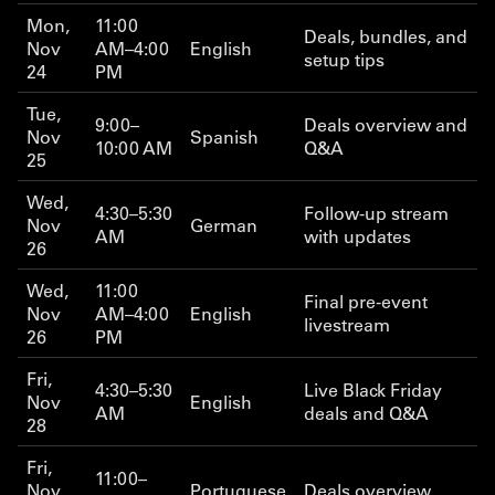
Mon,
11:00
Deals, bundles, and
Nov
AM–4:00
English
setup tips
24
PM
Tue,
9:00–
Deals overview and
Nov
Spanish
10:00 AM
Q&A
25
Wed,
4:30–5:30
Follow-up stream
Nov
German
AM
with updates
26
Wed,
11:00
Final pre-event
Nov
AM–4:00
English
livestream
26
PM
Fri,
4:30–5:30
Live Black Friday
Nov
English
AM
deals and Q&A
28
Fri,
11:00–
Nov
Portuguese
Deals overview