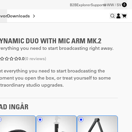
B2B
Explorer
Support
🌐 WW / SV
åvor
Downloads
YNAMIC DUO WITH MIC ARM MK.2
erything you need to start broadcasting right away.
0.0
(
0
reviews
)
t everything you need to start broadcasting the
ment you open the box, or treat yourself to some
traordinary studio upgrades.
AD INGÅR