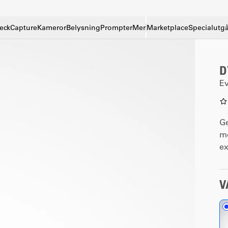
eck
Capture
Kameror
Belysning
Prompter
Mer
Marketplace
Specialutg
D
Ev
Ge
mo
ex
V