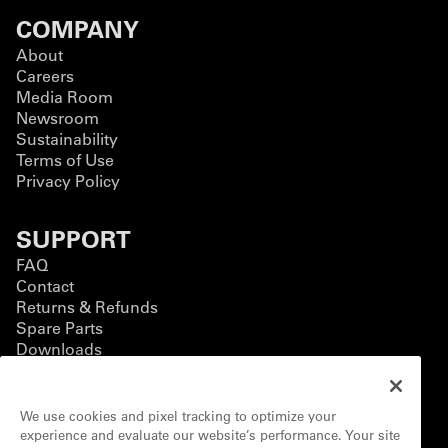
COMPANY
About
Careers
Media Room
Newsroom
Sustainability
Terms of Use
Privacy Policy
SUPPORT
FAQ
Contact
Returns & Refunds
Spare Parts
Downloads
BUSINESS
We use cookies and pixel tracking to optimize your
Business Solutions
experience and evaluate our website’s performance. Your site