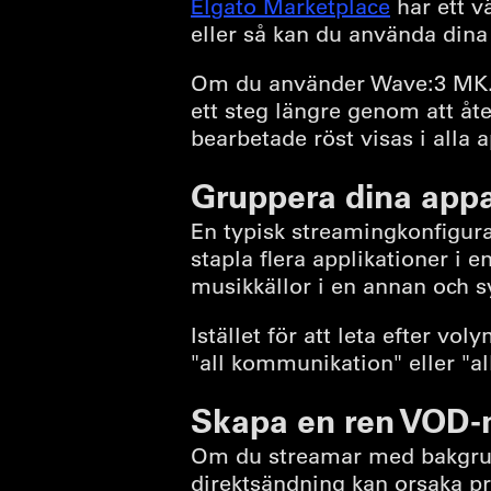
Elgato Marketplace
har ett v
eller så kan du använda dina 
Om du använder Wave:3 MK.2
ett steg längre genom att åter
bearbetade röst visas i alla 
Gruppera dina appar,
En typisk streamingkonfigur
stapla flera applikationer i
musikkällor i en annan och sy
Istället för att leta efter v
"all kommunikation" eller "a
Skapa en ren VOD-
Om du streamar med bakgrund
direktsändning kan orsaka p