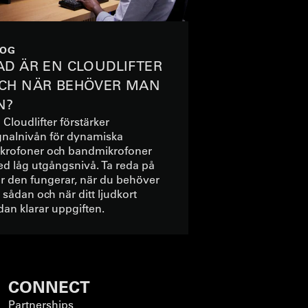
LOG
AD ÄR EN CLOUDLIFTER
CH NÄR BEHÖVER MAN
N?
 Cloudlifter förstärker
gnalnivån för dynamiska
krofoner och bandmikrofoner
d låg utgångsnivå. Ta reda på
r den fungerar, när du behöver
 sådan och när ditt ljudkort
dan klarar uppgiften.
CONNECT
Partnerships