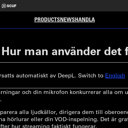
PRODUCTS
NEWS
HANDLA
: Hur man använder det 
satts automatiskt av DeepL. Switch to
English
varningar och din mikrofon konkurrerar alla om 
.
arera alla ljudkällor, dirigera dem till oberoen
dina hörlurar eller din VOD-inspelning. Det är gra
ter hur streaming faktiskt fungerar.