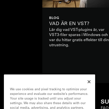
BLOG
VAD ÄR EN VST?
Lär dig vad VST-plugins är, var
VST3-filer sparas i Windows och
var du hittar gratis effekter till din
utrustning.
We use cookies and pixel tracking to optimize your
experience and evaluate our website’s performance.
Your site usage is tracked until you adjust your
COMPANY
SU
settings. We may also share these details with our
About
FAQ
social media, advertising, and analytics partners.