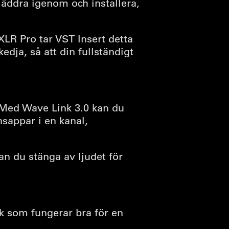
läddra igenom och installera,
R Pro tar VST Insert detta
edja, så att din fullständigt
 Med Wave Link 3.0 kan du
nsappar i en kanal,
kan du stänga av ljudet för
 som fungerar bra för en