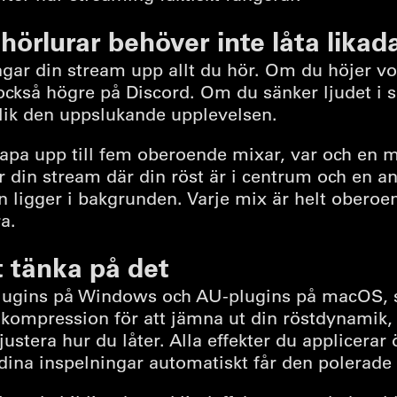
hörlurar behöver inte låta likad
gar din stream upp allt du hör. Om du höjer vo
 också högre på Discord. Om du sänker ljudet i s
lik den uppslukande upplevelsen.
apa upp till fem oberoende mixar, var och en 
för din stream där din röst är i centrum och en a
 ligger i bakgrunden. Varje mix är helt oberoen
a.
t tänka på det
lugins på Windows och AU-plugins på macOS, s
l kompression för att jämna ut din röstdynamik,
injustera hur du låter. Alla effekter du applicerar
 dina inspelningar automatiskt får den polerade 