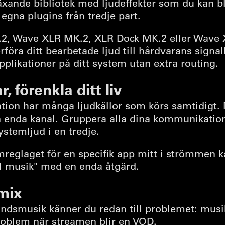
äxande bibliotek med ljudeffekter som du kan b
egna plugins från tredje part.
, Wave XLR MK.2, XLR Dock MK.2 eller Wave XL
föra ditt bearbetade ljud till hårdvarans signalk
applikationer på ditt system utan extra routing.
 förenkla ditt liv
ation har många ljudkällor som körs samtidigt.
 en enda kanal. Gruppera alla dina kommunikatio
stemljud i en tredje.
olymreglaget för en specifik app mitt i strömmen 
ll musik" med en enda åtgärd.
mix
smusik känner du redan till problemet: musik
roblem när streamen blir en VOD.