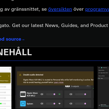
g av gränssnittet, se
översikten
över
programva
lgato. Get our latest News, Guides, and Produc
red source
NEHÅLL