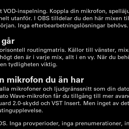
 VOD-inspelning. Koppla din mikrofon, spelläju
 utanför. I OBS tilldelar du den här mixen till 
början. Inga efterbearbetningslösningar behövs.
 går
isontell routingmatris. Källor till vänster, mix
 högt den är i varje mix, allt i en vy. När du b
en tydligheten viktig.
n mikrofon du än har
alla mikrofoner och ljudgränssnitt som din dat
ato Wave-mikrofon får du tillgång till mer ava
ard 2.0-skydd och VST Insert. Men inget av dett
utingupplevelse.
. Inga provperioder, inga prenumerationer, i