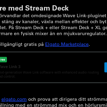
ngre med Stream Deck
rvandlar det omdesignade Wave Link-pluginet de
stäng av kanaler, växla mellan effekter och byt
elet. På Stream Deck + eller Stream Deck + XL g
mare en fysisk mixer än en mjukvaruregulator.
illgängligt gratis på
Elgato Marketplace
.
n
elgato.com
och prova att dirigera ditt strömma
llning med en strömmad mix och en hörlursmix