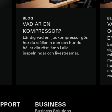
BLOG
B
VAD ÄR EN
V
KOMPRESSOR?
O
Lär dig vad en ljudkompressor gör,
E
hur du ställer in den och hur du
En
håller din röst jämn i alla
si
inspelningar och livestreamar.
mi
me
hu
en
re
PPORT
BUSINESS
Business Solutions