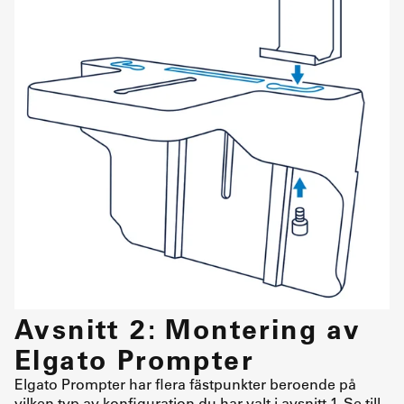
Avsnitt 2: Montering av
Elgato Prompter
Elgato Prompter har flera fästpunkter beroende på
vilken typ av konfiguration du har valt i avsnitt 1. Se till