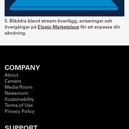
5. Bläddra bland stream-överlägg, aviseringar och
övergångar på
Elgato Marketplace
för att anpassa din
sändning.
COMPANY
About
Careers
Media Room
Newsroom
Sustainability
Terms of Use
Privacy Policy
SUPPORT