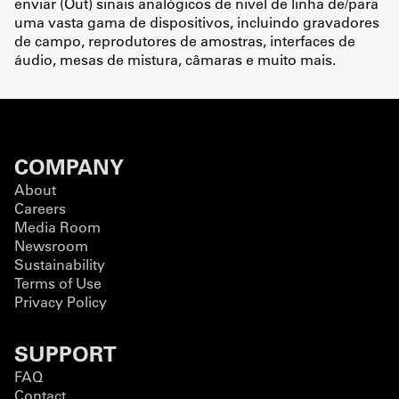
enviar (Out) sinais analógicos de nível de linha de/para
uma vasta gama de dispositivos, incluindo gravadores
de campo, reprodutores de amostras, interfaces de
áudio, mesas de mistura, câmaras e muito mais.
COMPANY
About
Careers
Media Room
Newsroom
Sustainability
Terms of Use
Privacy Policy
SUPPORT
FAQ
Contact