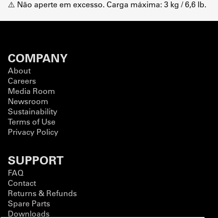
⚠️ Não aperte em excesso. Carga máxima: 3 kg / 6,6 lb.
COMPANY
About
Careers
Media Room
Newsroom
Sustainability
Terms of Use
Privacy Policy
SUPPORT
FAQ
Contact
Returns & Refunds
Spare Parts
Downloads