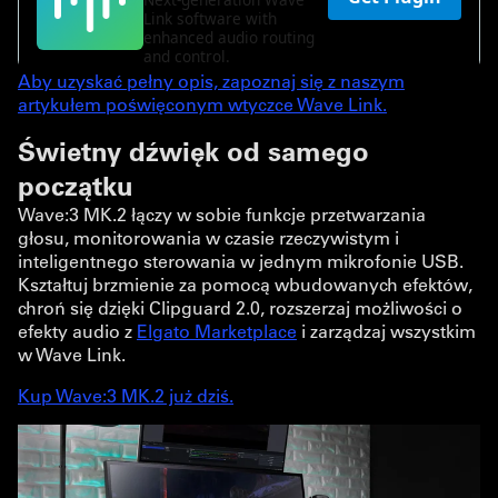
Aby uzyskać pełny opis, zapoznaj się z naszym
artykułem poświęconym wtyczce Wave Link.
Świetny dźwięk od samego
początku
Wave:3 MK.2 łączy w sobie funkcje przetwarzania
głosu, monitorowania w czasie rzeczywistym i
inteligentnego sterowania w jednym mikrofonie USB.
Kształtuj brzmienie za pomocą wbudowanych efektów,
chroń się dzięki Clipguard 2.0, rozszerzaj możliwości o
efekty audio z
Elgato Marketplace
i zarządzaj wszystkim
w Wave Link.
Kup Wave:3 MK.2 już dziś.