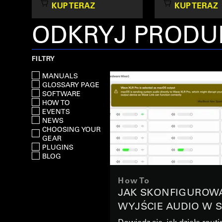
KUP TERAZ
KUP TERAZ
ODKRYJ PRODUK
FILTRY
MANUALS
GLOSSARY PAGE
SOFTWARE
HOW TO
EVENTS
NEWS
CHOOSING YOUR
GEAR
PLUGINS
BLOG
How To
JAK SKONFIGUROW
WYJŚCIE AUDIO W 
MACOS ZA POMOCĄ
Dowiedz się, jak działa rout