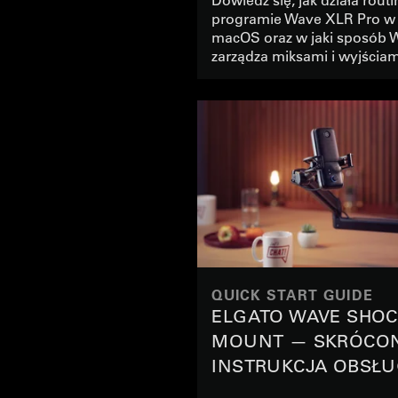
programie Wave XLR Pro w
XLR PRO
macOS oraz w jaki sposób 
zarządza miksami i wyjściam
QUICK START GUIDE
ELGATO WAVE SHO
MOUNT — SKRÓCO
INSTRUKCJA OBSŁU