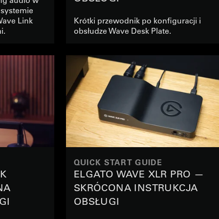
 systemie
Wave Link
Krótki przewodnik po konfiguracji i
i.
obsłudze Wave Desk Plate.
QUICK START GUIDE
CK
ELGATO WAVE XLR PRO —
NA
SKRÓCONA INSTRUKCJA
GI
OBSŁUGI