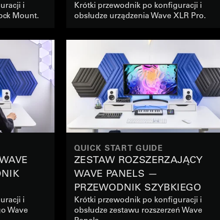
racji i
Krótki przewodnik po konfiguracji i
ock Mount.
obsłudze urządzenia Wave XLR Pro.
QUICK START GUIDE
 WAVE
ZESTAW ROZSZERZAJĄCY
NIK
WAVE PANELS —
PRZEWODNIK SZYBKIEGO
racji i
Krótki przewodnik po konfiguracji i
STARTU
go Wave
obsłudze zestawu rozszerzeń Wave
Panels