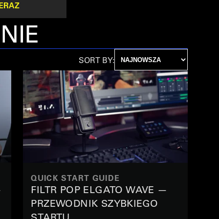
ERAZ
NIE
SORT BY:
QUICK START GUIDE
—
FILTR POP ELGATO WAVE —
PRZEWODNIK SZYBKIEGO
STARTU