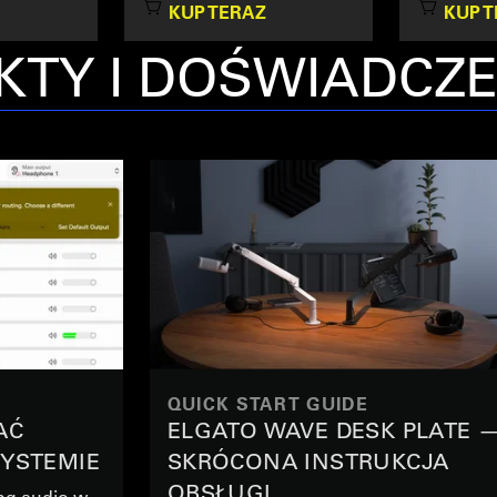
KUP TERAZ
KUP T
TY I DOŚWIADCZE
QUICK START GUIDE
AĆ
ELGATO WAVE DESK PLATE 
SYSTEMIE
SKRÓCONA INSTRUKCJA
 WAVE
OBSŁUGI
ing audio w