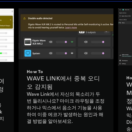
How To
WAVE LINK에서 중복 오디
Ho
하여
W
오 감지됨
정
M
Wave Link에서 자신의 목소리가 두
정
번 들리시나요? 마이크 라우팅을 조정
용
하거나 믹스에서 음소거 기능을 사용
Wa
k
하여 이중 에코가 발생하는 원인과 해
믹
는지
결 방법을 알아보세요.
Di
송