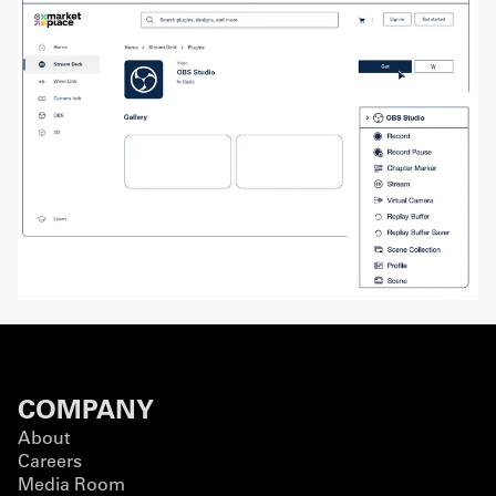
COMPANY
About
Careers
Media Room