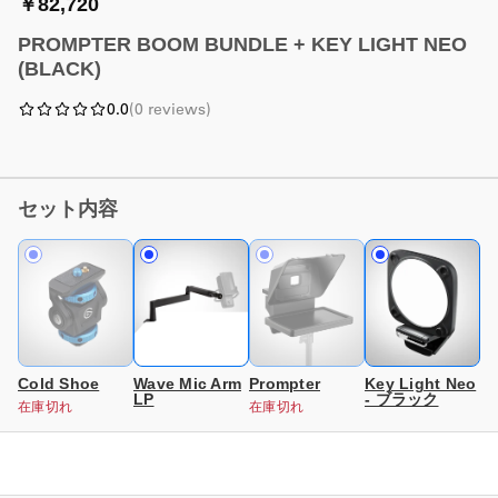
￥82,720
PROMPTER BOOM BUNDLE + KEY LIGHT NEO
(BLACK)
0.0
(
0
reviews
)
セット内容
Wave Mic Arm
Prompter
Key Light Neo
Cold Shoe
LP
- ブラック
在庫切れ
在庫切れ