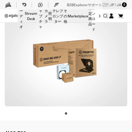
Skip to Main content
ダ
B2B
Explorer
サポート
🇯🇵 JP / JA
オ
キ
限
ウ
ー
ャ
カ
テレプ
そ
Stream
照
定
ン
デ
プ
メ
ロンプ
の
Marketplace
Deck
明
商
ロ
ィ
チ
ラ
ター
他
品
ー
オ
ャ
ド