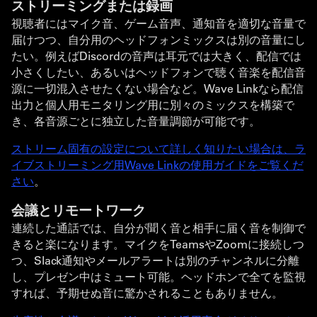
ストリーミングまたは録画
視聴者にはマイク音、ゲーム音声、通知音を適切な音量で
届けつつ、自分用のヘッドフォンミックスは別の音量にし
たい。例えばDiscordの音声は耳元では大きく、配信では
小さくしたい、あるいはヘッドフォンで聴く音楽を配信音
源に一切混入させたくない場合など。Wave Linkなら配信
出力と個人用モニタリング用に別々のミックスを構築で
き、各音源ごとに独立した音量調節が可能です。
ストリーム固有の設定について詳しく知りたい場合は、ラ
イブストリーミング用Wave Linkの使用ガイドをご覧くだ
さい
。
会議とリモートワーク
連続した通話では、自分が聞く音と相手に届く音を制御で
きると楽になります。マイクをTeamsやZoomに接続しつ
つ、Slack通知やメールアラートは別のチャンネルに分離
し、プレゼン中はミュート可能。ヘッドホンで全てを監視
すれば、予期せぬ音に驚かされることもありません。