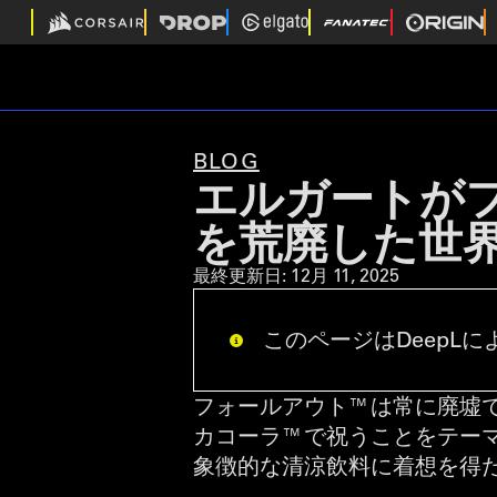
BLOG
エルガートが
を荒廃した世
最終更新日:
12月 11, 2025
このページはDeepLによ
フォールアウト™は常に廃墟
カコーラ™で祝うことをテー
象徴的な清涼飲料に着想を得