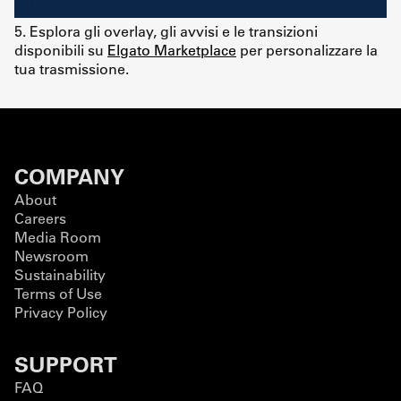
5. Esplora gli overlay, gli avvisi e le transizioni
disponibili su
Elgato Marketplace
per personalizzare la
tua trasmissione.
COMPANY
About
Careers
Media Room
Newsroom
Sustainability
Terms of Use
Privacy Policy
SUPPORT
FAQ