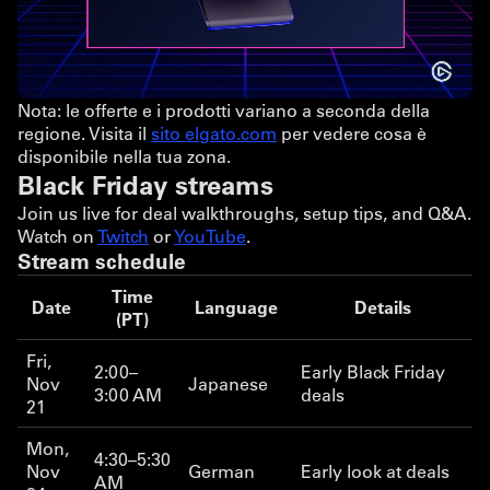
Nota: le offerte e i prodotti variano a seconda della
regione. Visita il
sito elgato.com
per vedere cosa è
disponibile nella tua zona.
Black Friday streams
Join us live for deal walkthroughs, setup tips, and Q&A.
Watch on
Twitch
or
YouTube
.
Stream schedule
Time
Date
Language
Details
(PT)
Fri,
2:00–
Early Black Friday
Nov
Japanese
3:00 AM
deals
21
Mon,
4:30–5:30
Nov
German
Early look at deals
AM