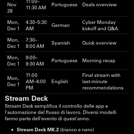
11:00–
Nov
Portuguese
Deals overview
11:30 AM
28
Mon,
4:30–5:30
Cyber Monday
German
Dec 1
AM
kickoff and Q&A
Mon,
7:30–
Spanish
Quick overview
Dec 1
8:00 AM
Mon,
9:00–
Portuguese
Morning recap
Dec 1
9:30 AM
11:00
Final stream with
Mon,
AM–4:00
English
last-minute
Dec 1
PM
recommendations
Stream Deck
Stream Deck semplifica il controllo delle app e
l'automazione del flusso di lavoro. Diversi modelli
fanno parte dell'evento di quest'anno.
Stream Deck MK.2
(bianco e nero)