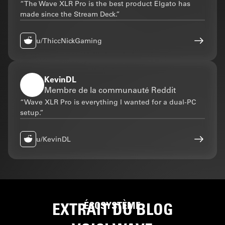
“The Wave XLR Pro is the best product Elgato has
made since the Stream Deck.”
u/ThiccNickGaming
KevinDL
Membre de la communauté Reddit
“Wave XLR Pro is everything I wanted for a dual-PC
setup.”
u/KevinDL
EXTRAIT DU BLOG
ÉCOSYSTÈME