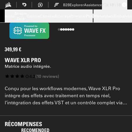
Skip to Main content
B2B
Explorer
Assistance
🇫🇷 FR / FR
Caractéristiques techniques
Stream
Téléchargements
Audio
Capture
Caméras
Éclairage
Prompter
Plus
Marketplace
Exclusivité
Deck
Assistance
FAQ
349,99 €
WAVE XLR PRO
Matrice audio intégrée.
4.2
(
10
reviews
)
Conçu pour les workflows modernes, Wave XLR Pro
intègre des effets avec traitement en temps réel,
l’intégration des effets VST et un contrôle complet via
Wave Link. Son architecture pilotée par logiciel offre
une flexibilité que le matériel traditionnel ne peut
égaler, le tout propulsé par le Wave FX Processor.
RÉCOMPENSES
RECOMENDED