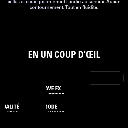
celles et ceux qui prennent l’audio au sérieux. Aucun
contournement. Tout en fluidité.
EN UN COUP D’ŒIL
WAVE FX
TOUT
VOIX
PROCESSOR
ONNECTER
SANS
QUALITÉ
MODE
ÉCRÊTAGE
STUDIO
AUTONOME
PRÊT
POUR