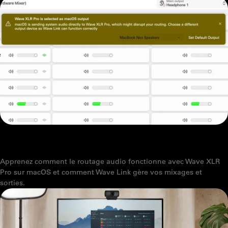
COMMENT CONFIGURER LA SORTIE AUDIO MACOS AVEC ELGATO
WAVE XLR PRO
Apprenez comment le routage audio fonctionne avec Wave XLR
Pro sur macOS et comment Wave Link gère vos mixages et
sorties.