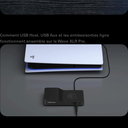
WAVE XLR PRO : QUELLE EST LA DIFFÉRENCE ENTRE USB HOST ET
USB AUX ?
Comment USB Host, USB Aux et les entrées/sorties ligne
fonctionnent ensemble sur le Wave XLR Pro.
COMMENT FONCTIONNE LE MODE AUTONOME DE L'ELGATO WAVE