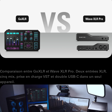
GOXLR VS WAVE XLR PRO : CE QU'IL FAUT SAVOIR
Comparaison entre GoXLR et Wave XLR Pro. Deux entrées XLR,
cinq mix, prise en charge VST et double USB-C dans un seul
appareil.