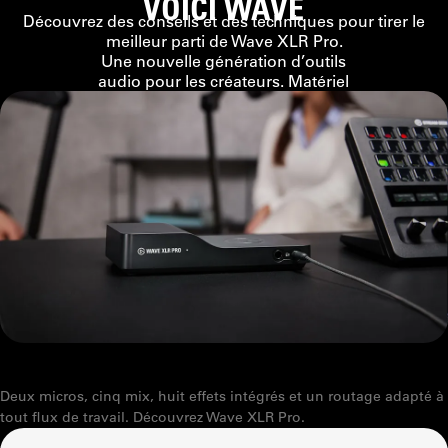
VOICI WAVE
Découvrez des conseils et des techniques pour tirer le
meilleur parti de Wave XLR Pro.
Une nouvelle génération d’outils
audio pour les créateurs. Matériel
et logiciel fonctionnent ensemble
comme un seul système, pour
simplifier l’obtention d’un son
exceptionnel. Bienvenue dans la
Découvrez l’audio Wave
DONNEZ DES SUPERPOUVOIRS À VOTRE CONFIGURATION
Deux micros, cinq mix, huit effets intégrés et un routage adapté à
tout flux de travail. Découvrez Wave XLR Pro.