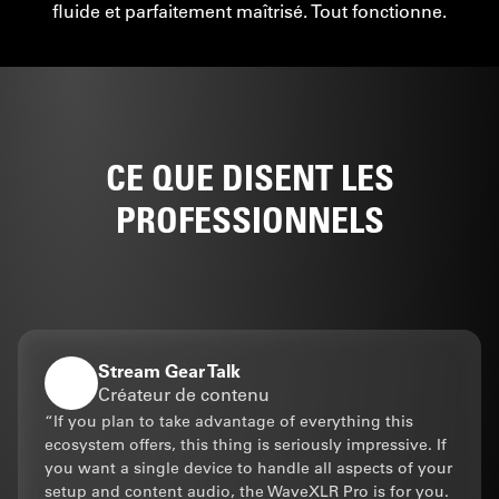
AVEC STREAM DECK
CONTRÔLE TACTILE,
CE QUE DISENT LES
PROFESSIONNELS
MAÎTRISÉ
Associé à Wave XLR Pro, Stream
Deck + XL devient le contrôleur
tactile de toute votre chaîne de
signal. Et parce que c’est un
Stream Deck, il va bien au-delà de
Stream Gear Talk
l’audio : éclairage, vidéo,
Créateur de contenu
applications et plus encore.
“If you plan to take advantage of everything this
ecosystem offers, this thing is seriously impressive. If
Deux appareils. Une surface.
you want a single device to handle all aspects of your
Contrôle universel.
setup and content audio, the WaveXLR Pro is for you.