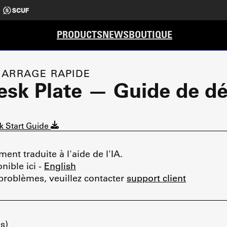
PRODUCTS
NEWS
BOUTIQUE
MARRAGE RAPIDE
esk Plate — Guide de d
k Start Guide
ent traduite à l'aide de l'IA.
nible ici -
English
 problèmes, veuillez contacter
support client
s)