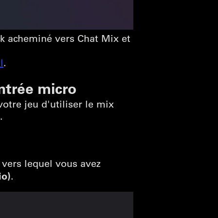
k acheminé vers Chat Mix et
l
.
ntrée micro
otre jeu d'utiliser le mix
.
 vers lequel vous avez
io)
.