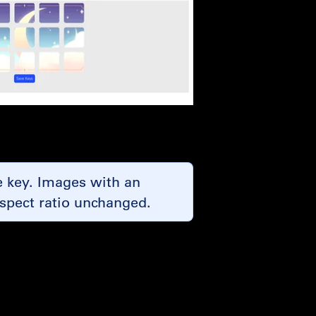
he key. Images with an
l aspect ratio unchanged.