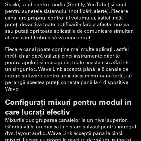
Slack), unul pentru media (Spotify, YouTube) și unul
pentru sunetele sistemului (notificări, alerte). Fiecare
canal are propriul control al volumului, astfel încât
puteți dezactiva toate notificările fără a afecta muzica
sau puteți opri toate aplicațiile de comunicare simultan
atunci când trebuie să vă concentrați.
Fiecare canal poate conține mai multe aplicații, astfel
încât, chiar dacă utilizați cinci instrumente diferite
pentru apeluri și mesagerie, toate acestea se află într-
un singur loc. Wave Link acceptă până la 8 canale de
intrare software pentru aplicații și microfoane terțe, iar
pe lângă acestea puteți conecta până la 4 dispozitive
Wave.
Configurați mixuri pentru modul în
care lucrați efectiv
Mixurile duc gruparea canalelor la un nivel superior.
Gândiți-vă la un mix ca la o stare salvată pentru întregul
dvs. layout audio. Wave Link acceptă până la cinci
mixuri, fiecare cu propriile niveluri de volum, rutare și