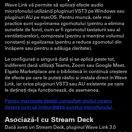
Wave Link vă permite să aplicați efecte audio
microfonului utilizând pluginuri VST3 pe Windows sau
pluginuri AU pe macOS. Pentru muncă, cele mai
practice sunt suprimarea zgomotului (pentru a elimina
sunetele de fond, cum ar fi zgomotul tastaturii sau al
ventilatoarelor), compresia (pentru a menține volumul
constant) și egalizarea (pentru a reduce zgomotul din
încăpere sau pentru a adăuga claritate).
Le configurați o singură dată și se aplică peste tot,
indiferent dacă utilizați Teams, Zoom sau Google Meet.
Elgato Marketplace are o bibliotecă în continuă creștere
de efecte pe care le puteți răsfoi și instala direct în Wave
Link, iar orice pluginuri VST3 sau AU existente pe care
le dețineți deja funcționează, de asemenea.
Pentru mai multe detalii, consultați ghidul nostru
despre cum să îmbunătățiți sunetul microfonului.
Asociază-l cu Stream Deck
Dacă aveți un Stream Deck, pluginul Wave Link 3.0