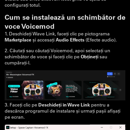
configurați totul.
Cum se instalează un schimbător de
voce Voicemod
1. Deschideți Wave Link, faceți clic pe pictograma
Marketplace
și accesați
Audio Effects
(Efecte audio).
2. Căutați sau căutați Voicemod, apoi selectați un
schimbător de voce și faceți clic pe
Obțineți
sau
cumpărați-l.
3. Faceți clic pe
Deschideți în Wave Link
pentru a
descărca programul de instalare și urmați pașii afișați
pe ecran.