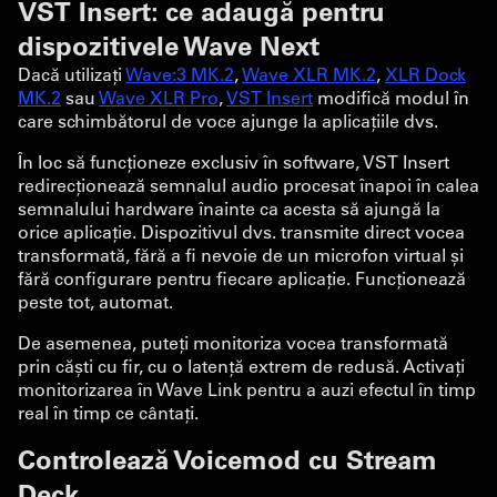
VST Insert: ce adaugă pentru
dispozitivele Wave Next
Dacă utilizați
Wave:3 MK.2
,
Wave XLR MK.2
,
XLR Dock
MK.2
sau
Wave XLR Pro
,
VST Insert
modifică modul în
care schimbătorul de voce ajunge la aplicațiile dvs.
În loc să funcționeze exclusiv în software, VST Insert
redirecționează semnalul audio procesat înapoi în calea
semnalului hardware înainte ca acesta să ajungă la
orice aplicație. Dispozitivul dvs. transmite direct vocea
transformată, fără a fi nevoie de un microfon virtual și
fără configurare pentru fiecare aplicație. Funcționează
peste tot, automat.
De asemenea, puteți monitoriza vocea transformată
prin căști cu fir, cu o latență extrem de redusă. Activați
monitorizarea în Wave Link pentru a auzi efectul în timp
real în timp ce cântați.
Controlează Voicemod cu Stream
Deck