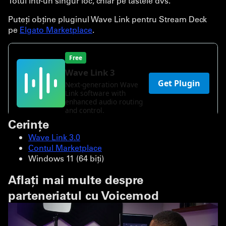
Totul într-un singur loc, chiar pe tastele dvs.
Puteți obține pluginul Wave Link pentru Stream Deck
pe
Elgato Marketplace
.
Cerințe
Wave Link 3.0
Contul Marketplace
Windows 11 (64 biți)
Aflați mai multe despre
parteneriatul cu Voicemod