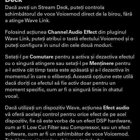
Dacă aveți un Stream Deck, puteți controla
schimbătorul de voce Voicemod direct de la birou, fără
a atinge Wave Link.
Folosind acțiunea
Channel Audio Effect
din pluginul
Wave Link, puteți atribui o tastă efectului Voicemod și o
puteți configura în unul din cele două moduri.
Setați-l pe
Comutare
pentru a activa și dezactiva efectul
cu o singură atingere sau setați-l pe
Menținere
pentru
a-l activa cât timp tasta este apăsată și a-l dezactiva în
momentul în care o eliberați. Această opțiune este utilă
dacă doriți ca efectul să fie activ doar pentru un
moment specific, cum ar fi o singură linie în chatul
vocal.
Dacă utilizați un dispozitiv Wave, acțiunea
Efect audio
vă oferă același control pentru orice efect de pe acel
dispozitiv, fie că este vorba de un efect DSP hardware,
cum ar fi Low Cut Filter sau Compressor, sau un efect
software, cum ar fi un schimbător de voce Voicemod.