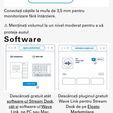
Conectați căștile la mufa de 3,5 mm pentru
monitorizare fără întârziere.
⚠️ Mențineți volumul la un nivel moderat pentru a vă
proteja auzul
Software
Descărcați gratuit atât
Descărcați pluginul gratuit
software-ul Stream Deck,
Wave Link pentru Stream
cât și
software-ul
Wave
Deck de pe
Elgato
Link
, pe PC sau Mac.
Marketplace
.