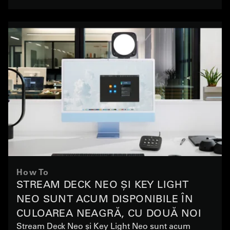
How To
STREAM DECK NEO ȘI KEY LIGHT
NEO SUNT ACUM DISPONIBILE ÎN
CULOAREA NEAGRĂ, CU DOUĂ NOI
Stream Deck Neo și Key Light Neo sunt acum
SUPORTURI DE MONTARE