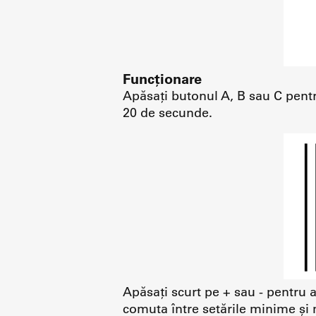
Funcționare
Apăsați butonul A, B sau C pentr
20 de secunde.
Apăsați scurt pe + sau - pentru 
comuta între setările minime și