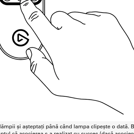
 lămpii și așteptați până când lampa clipește o dată
ptul că asocierea s-a realizat cu succes (dacă asocier