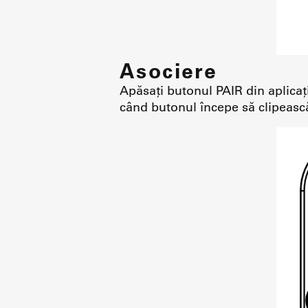
Asociere
Apăsați butonul PAIR din aplicaț
când butonul începe să clipeasc