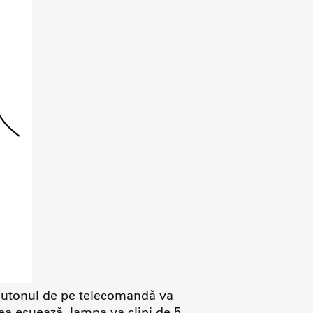
. Butonul de pe telecomandă va
ea eșuează, lampa va clipi de 5