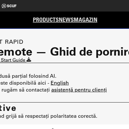
PRODUCTS
NEWS
MAGAZIN
T RAPID
Remote — Ghid de pornir
 Start Guide
usă parțial folosind AI.
ste disponibilă aici -
English
ă rugăm să contactați
asistență pentru clienți
tive
d grijă să respectați polaritatea corectă.