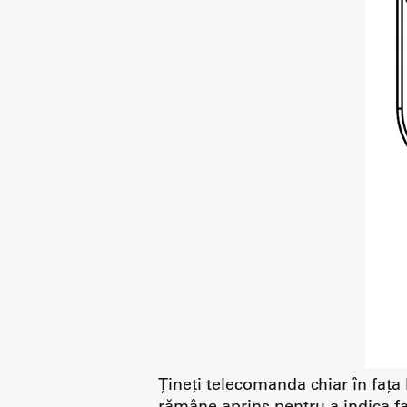
Țineți telecomanda chiar în fața
rămâne aprins pentru a indica fa