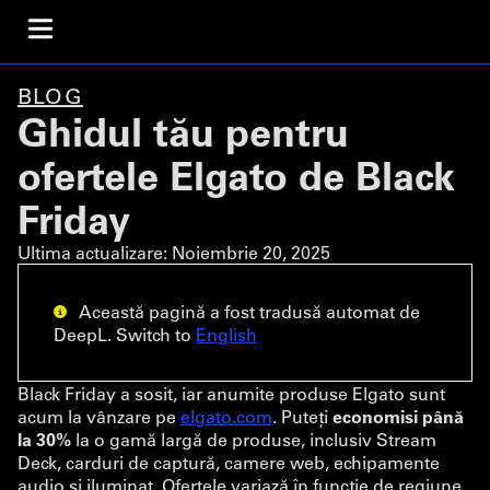
BLOG
Ghidul tău pentru
ofertele Elgato de Black
Friday
Ultima actualizare:
Noiembrie 20, 2025
Această pagină a fost tradusă automat de
DeepL. Switch to
English
Black Friday a sosit, iar anumite produse Elgato sunt
acum la vânzare pe
elgato.com
. Puteți
economisi până
la 30%
la o gamă largă de produse, inclusiv Stream
Deck, carduri de captură, camere web, echipamente
audio și iluminat. Ofertele variază în funcție de regiune,