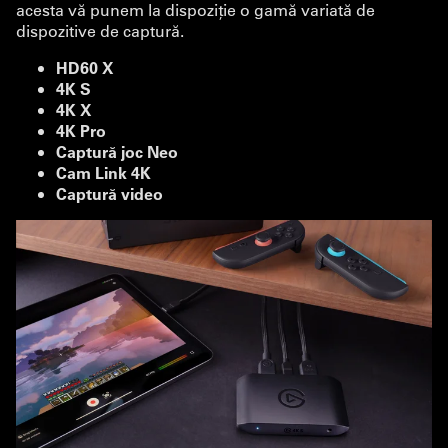
acesta vă punem la dispoziție o gamă variată de
dispozitive de captură.
HD60 X
4K S
4K X
4K Pro
Captură joc Neo
Cam Link 4K
Captură video