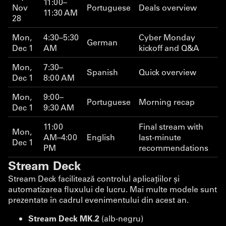
11:00–
Nov
Portuguese
Deals overview
11:30 AM
28
Mon,
4:30–5:30
Cyber Monday
German
Dec 1
AM
kickoff and Q&A
Mon,
7:30–
Spanish
Quick overview
Dec 1
8:00 AM
Mon,
9:00–
Portuguese
Morning recap
Dec 1
9:30 AM
11:00
Final stream with
Mon,
AM–4:00
English
last-minute
Dec 1
PM
recommendations
Stream Deck
Stream Deck facilitează controlul aplicațiilor și
automatizarea fluxului de lucru. Mai multe modele sunt
prezentate în cadrul evenimentului din acest an.
Stream Deck MK.2
(alb-negru)