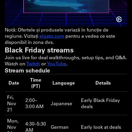
Notă: Ofertele și produsele variază în funcție de
regiune. Vizitați
elgato.com
pentru a vedea ce este
disponibil în zona dvs.
Black Friday streams
Join us live for deal walkthroughs, setup tips, and Q&A.
Watch on
Twitch
or
YouTube
.
Stream schedule
Time
Date
Language
Details
(PT)
Fri,
2:00–
Early Black Friday
Nov
Japanese
3:00 AM
deals
21
Mon,
4:30–5:30
Nov
German
Early look at deals
AM