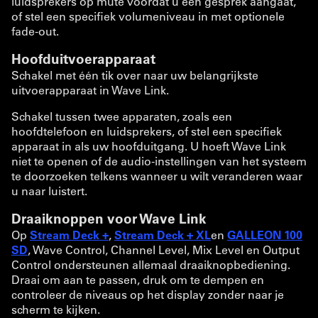
luidsprekers op mute voordat u een gesprek aangaat,
of stel een specifiek volumeniveau in met optionele
fade-out.
Hoofduitvoerapparaat
Schakel met één tik over naar uw belangrijkste
uitvoerapparaat in Wave Link.
Schakel tussen twee apparaten, zoals een
hoofdtelefoon en luidsprekers, of stel een specifiek
apparaat in als uw hoofduitgang. U hoeft Wave Link
niet te openen of de audio-instellingen van het systeem
te doorzoeken telkens wanneer u wilt veranderen waar
u naar luistert.
Draaiknoppen voor Wave Link
Op
Stream Deck +
,
Stream Deck + XL
en
GALLEON 100
SD
, Wave Control, Channel Level, Mix Level en Output
Control ondersteunen allemaal draaiknopbediening.
Draai om aan te passen, druk om te dempen en
controleer de niveaus op het display zonder naar je
scherm te kijken.