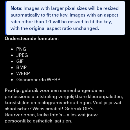
Note:
Images with larger pixel sizes will be resized
automatically to fit the key. Images with an aspect
ratio other than 1:1 will be resized to fit the key,
with the original aspect ratio unchanged.
Ondersteunde formaten:
PNG
JPEG
GIF
BMP
WEBP
Geanimeerde WEBP
Pro-tip:
gebruik voor een samenhangende en
professionele uitstraling vergelijkbare kleurenpaletten,
kunststijlen en pictogramverhoudingen. Voel je je wat
chaotischer? Wees creatief! Gebruik GIF's,
kleurverlopen, leuke foto's – alles wat jouw
persoonlijke esthetiek laat zien.