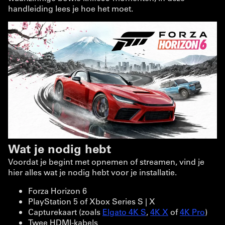
handleiding lees je hoe het moet.
Wat je nodig hebt
Voordat je begint met opnemen of streamen, vind je
hier alles wat je nodig hebt voor je installatie.
Forza Horizon 6
PlayStation 5 of Xbox Series S | X
Capturekaart (zoals
Elgato 4K S
,
4K X
of
4K Pro
)
Twee HDMI-kabels