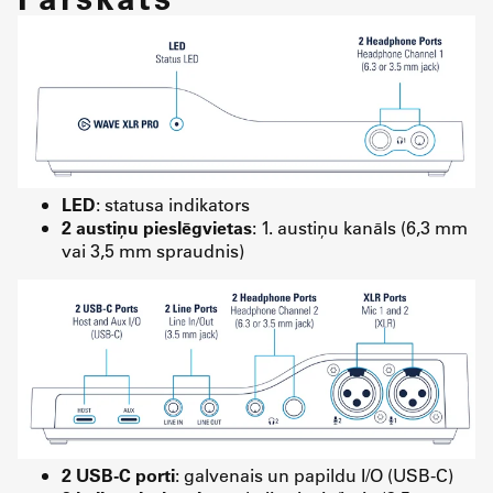
LED
: statusa indikators
2 austiņu pieslēgvietas
: 1. austiņu kanāls (6,3 mm
vai 3,5 mm spraudnis)
2 USB-C porti
: galvenais un papildu I/O (USB-C)