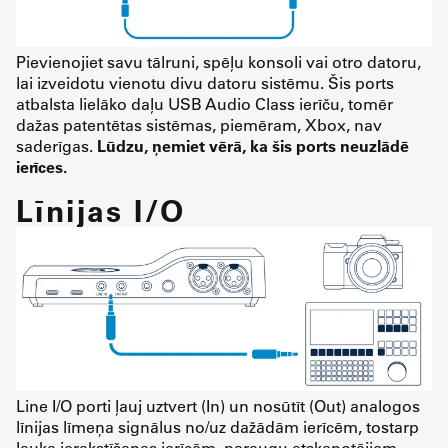
Pievienojiet savu tālruni, spēļu konsoli vai otro datoru,
lai izveidotu vienotu divu datoru sistēmu. Šis ports
atbalsta lielāko daļu USB Audio Class ierīču, tomēr
dažas patentētas sistēmas, piemēram, Xbox, nav
saderīgas.
Lūdzu, ņemiet vērā, ka šis ports neuzlādē
ierīces.
Līnijas I/O
Line I/O porti ļauj uztvert (In) un nosūtīt (Out) analogos
līnijas līmeņa signālus no/uz dažādām ierīcēm, tostarp
lauka ierakstīšanas ierīcēm, paraugu atskaņotājiem,