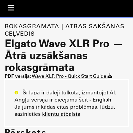
ROKASGRĀMATA | ĀTRAS SĀKŠANAS
CEĻVEDIS
Elgato Wave XLR Pro —
Ātrā uzsākšanas
rokasgrāmata
PDF versija:
Wave XLR Pro - Quick Start Guide
Šī lapa ir daļēji tulkota, izmantojot AI.
Angļu versija ir pieejama šeit -
English
Ja jums ir kādas citas problēmas, lūdzu,
sazinieties
klientu atbalsts
Pārskats