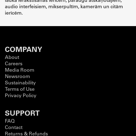
audio interfeisiem, mikserpultīm, kamerām un citām
ierīcēm.
COMPANY
About
Careers
Media Room
Newsroom
Sustainability
Terms of Use
Privacy Policy
SUPPORT
FAQ
Contact
Returns & Refunds