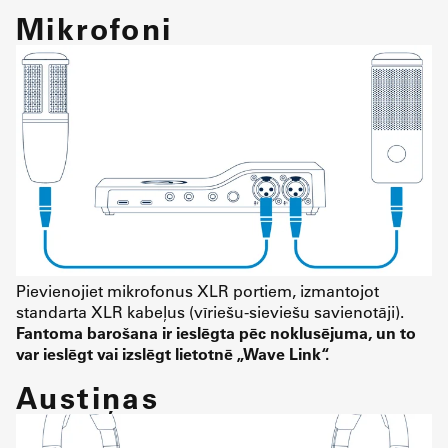
Mikrofoni
Pievienojiet mikrofonus XLR portiem, izmantojot
standarta XLR kabeļus (vīriešu-sieviešu savienotāji).
Fantoma barošana ir ieslēgta pēc noklusējuma, un to
var ieslēgt vai izslēgt lietotnē „Wave Link“.
Austiņas