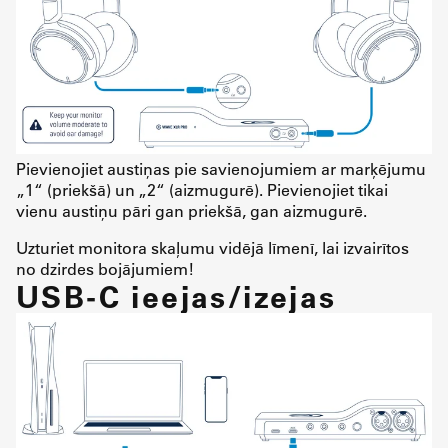
Pievienojiet austiņas pie savienojumiem ar marķējumu
„1“ (priekšā) un „2“ (aizmugurē). Pievienojiet tikai
vienu austiņu pāri gan priekšā, gan aizmugurē.
Uzturiet monitora skaļumu vidējā līmenī, lai izvairītos
no dzirdes bojājumiem!
USB-C ieejas/izejas