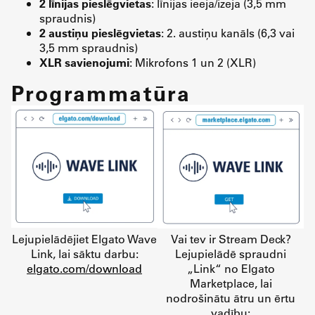
2 līnijas pieslēgvietas
: līnijas ieeja/izeja (3,5 mm
spraudnis)
2 austiņu pieslēgvietas
: 2. austiņu kanāls (6,3 vai
3,5 mm spraudnis)
XLR savienojumi
: Mikrofons 1 un 2 (XLR)
Programmatūra
Lejupielādējiet Elgato Wave
Vai tev ir Stream Deck?
Link, lai sāktu darbu:
Lejupielādē spraudni
elgato.com/download
„Link“ no Elgato
Marketplace, lai
nodrošinātu ātru un ērtu
vadību: