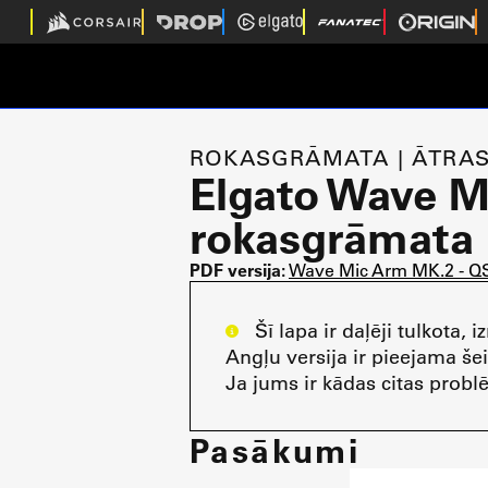
ROKASGRĀMATA | ĀTRAS
Elgato Wave M
rokasgrāmata
PDF versija:
Wave Mic Arm MK.2 - 
Šī lapa ir daļēji tulkota, i
Angļu versija ir pieejama šei
Ja jums ir kādas citas probl
Pasākumi