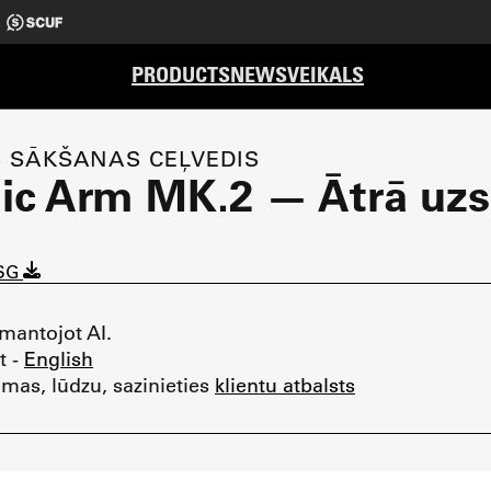
PRODUCTS
NEWS
VEIKALS
 SĀKŠANAS CEĻVEDIS
ic Arm MK.2 — Ātrā uz
QSG
zmantojot AI.
t -
English
ēmas, lūdzu, sazinieties
klientu atbalsts