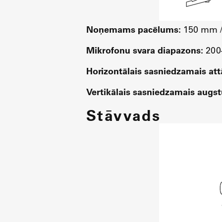
Noņemams pacēlums:
150 mm / 
Mikrofonu svara diapazons:
200–
Horizontālais sasniedzamais at
Vertikālais sasniedzamais augs
Stāvvads