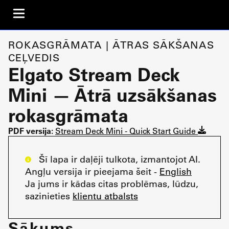
ROKASGRĀMATA | ĀTRAS SĀKŠANAS
CEĻVEDIS
Elgato Stream Deck
Mini — Ātrā uzsākšanas
rokasgrāmata
PDF versija:
Stream Deck Mini - Quick Start Guide
Šī lapa ir daļēji tulkota, izmantojot AI.
Angļu versija ir pieejama šeit -
English
Ja jums ir kādas citas problēmas, lūdzu,
sazinieties
klientu atbalsts
Sākums