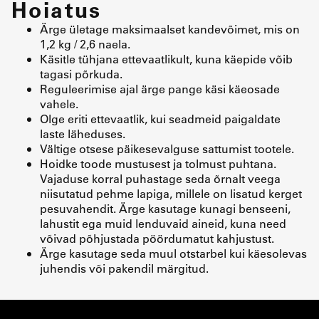
Hoiatus
Ärge ületage maksimaalset kandevõimet, mis on
1,2 kg / 2,6 naela.
Käsitle tühjana ettevaatlikult, kuna käepide võib
tagasi põrkuda.
Reguleerimise ajal ärge pange käsi käeosade
vahele.
Olge eriti ettevaatlik, kui seadmeid paigaldate
laste läheduses.
Vältige otsese päikesevalguse sattumist tootele.
Hoidke toode mustusest ja tolmust puhtana.
Vajaduse korral puhastage seda õrnalt veega
niisutatud pehme lapiga, millele on lisatud kerget
pesuvahendit. Ärge kasutage kunagi benseeni,
lahustit ega muid lenduvaid aineid, kuna need
võivad põhjustada pöördumatut kahjustust.
Ärge kasutage seda muul otstarbel kui käesolevas
juhendis või pakendil märgitud.