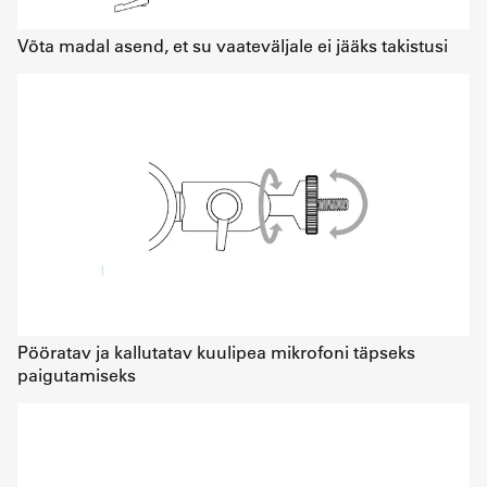
Võta madal asend, et su vaateväljale ei jääks takistusi
Pööratav ja kallutatav kuulipea mikrofoni täpseks
paigutamiseks