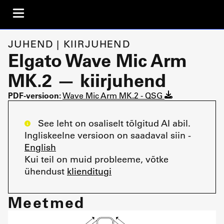
JUHEND | KIIRJUHEND
Elgato Wave Mic Arm
MK.2 — kiirjuhend
PDF-versioon:
Wave Mic Arm MK.2 - QSG
See leht on osaliselt tõlgitud AI abil.
Ingliskeelne versioon on saadaval siin -
English
Kui teil on muid probleeme, võtke
ühendust
klienditugi
Meetmed