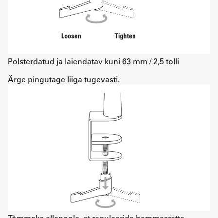
Polsterdatud ja laiendatav kuni 63 mm / 2,5 tolli
Ärge pingutage liiga tugevasti.
Tõmmake allapoole, et reguleerida hammasratta