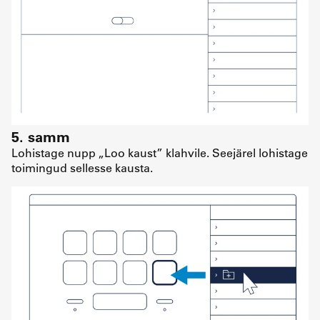
5. samm
Lohistage nupp „Loo kaust” klahvile. Seejärel lohistage
toimingud sellesse kausta.