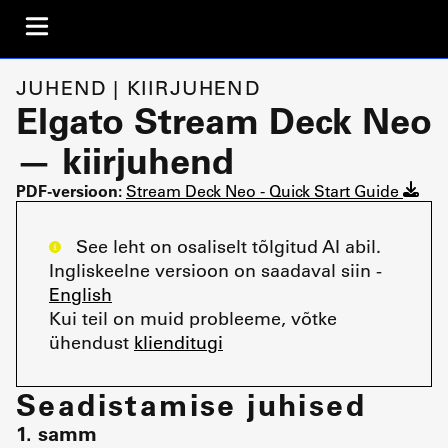
JUHEND | KIIRJUHEND
Elgato Stream Deck Neo
— kiirjuhend
PDF-versioon:
Stream Deck Neo - Quick Start Guide
See leht on osaliselt tõlgitud AI abil.
Ingliskeelne versioon on saadaval siin -
English
Kui teil on muid probleeme, võtke
ühendust
klienditugi
Seadistamise juhised
1. samm