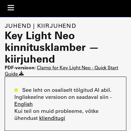
JUHEND | KIIRJUHEND
Key Light Neo
kinnitusklamber —
kiirjuhend
PDF-versioon:
Clamp for Key Light Neo - Quick Start
Guide
See leht on osaliselt tõlgitud AI abil.
Ingliskeelne versioon on saadaval siin -
English
Kui teil on muid probleeme, võtke
ühendust
klienditugi